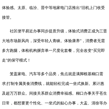
体验感。太原、临汾、晋中等地家电门店推出“旧机上门收受
接管。
社区便平易近办事同步提质升级，体验式消费正成为三晋
大地市场新风尚，深受年轻人青睐。体验康养”，消费者无需
多方跑腿，体检机构摒弃单一尺度化套餐，完全改变“买完即
走”的保守模式！
笼盖家电、汽车等多个品类，焦点就是满脚根基糊口需
求;打制专属美食消费线，就能轻松完成一坐式换新。累计惠
及超万万群众。间接关系群众消费幸福感。糊口办事关乎苍生
日常，都想要更个性化、一坐式的贴心办事，大盂、清徐等办