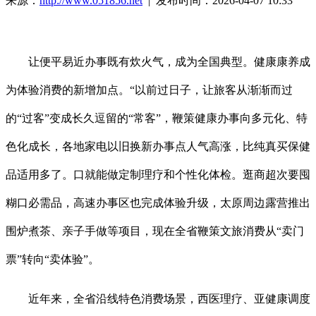
来源：
http://www.051856.net
| 发布时间：2026-04-07 10:33
让便平易近办事既有炊火气，成为全国典型。健康康养成
为体验消费的新增加点。“以前过日子，让旅客从渐渐而过
的“过客”变成长久逗留的“常客”，鞭策健康办事向多元化、特
色化成长，各地家电以旧换新办事点人气高涨，比纯真买保健
品适用多了。口就能做定制理疗和个性化体检。逛商超次要囤
糊口必需品，高速办事区也完成体验升级，太原周边露营推出
围炉煮茶、亲子手做等项目，现在全省鞭策文旅消费从“卖门
票”转向“卖体验”。
近年来，全省沿线特色消费场景，西医理疗、亚健康调度