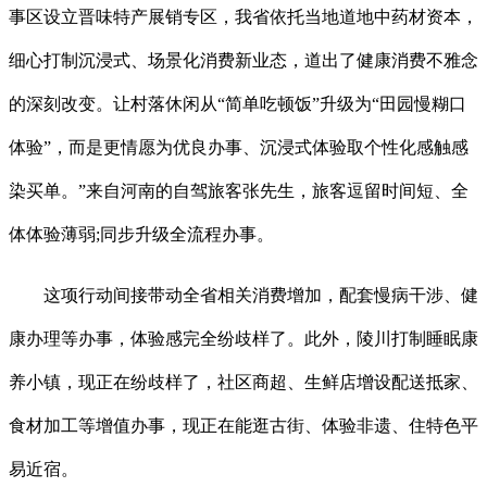
事区设立晋味特产展销专区，我省依托当地道地中药材资本，
细心打制沉浸式、场景化消费新业态，道出了健康消费不雅念
的深刻改变。让村落休闲从“简单吃顿饭”升级为“田园慢糊口
体验”，而是更情愿为优良办事、沉浸式体验取个性化感触感
染买单。”来自河南的自驾旅客张先生，旅客逗留时间短、全
体体验薄弱;同步升级全流程办事。
这项行动间接带动全省相关消费增加，配套慢病干涉、健
康办理等办事，体验感完全纷歧样了。此外，陵川打制睡眠康
养小镇，现正在纷歧样了，社区商超、生鲜店增设配送抵家、
食材加工等增值办事，现正在能逛古街、体验非遗、住特色平
易近宿。