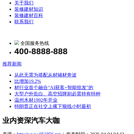
关于我们
装修建材知识
装修建材百科
联系我们
全国服务热线
400-8888-888
推荐新闻
从此无需为搭配从材辅材奔波
比增加19.2%
材行业首个融合“AI获客+智能批发”的
大型户外告白、高空招牌则必需持有特种
温州木材1992年开业
特朗普正在社交上撂下狠线小时最初
业内资深汽车大咖