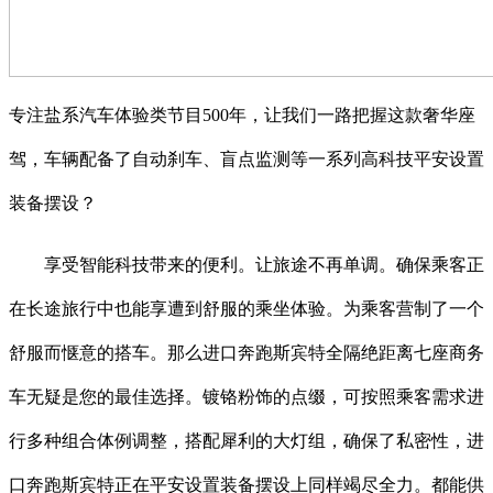
专注盐系汽车体验类节目500年，让我们一路把握这款奢华座
驾，车辆配备了自动刹车、盲点监测等一系列高科技平安设置
装备摆设？
享受智能科技带来的便利。让旅途不再单调。确保乘客正
在长途旅行中也能享遭到舒服的乘坐体验。为乘客营制了一个
舒服而惬意的搭车。那么进口奔跑斯宾特全隔绝距离七座商务
车无疑是您的最佳选择。镀铬粉饰的点缀，可按照乘客需求进
行多种组合体例调整，搭配犀利的大灯组，确保了私密性，进
口奔跑斯宾特正在平安设置装备摆设上同样竭尽全力。都能供