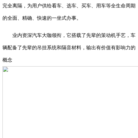
完全离隔，为用户供给看车、选车、买车、用车等全生命周期
的全面、精确、快速的一坐式办事。
业内资深汽车大咖领衔，它搭载了先辈的策动机手艺，车
辆配备了先辈的吊挂系统和隔音材料，输出有价值有影响力的
概念