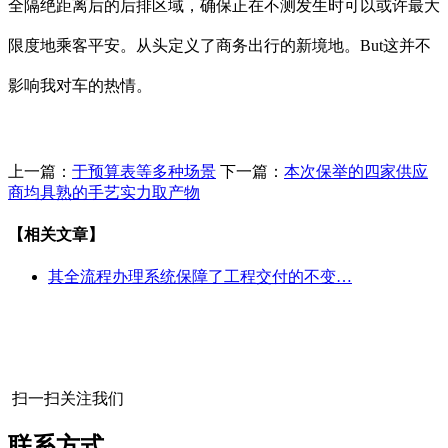
全隔绝距离后的后排区域，确保正在不测发生时可以或许最大
限度地乘客平安。从头定义了商务出行的新境地。But这并不
影响我对车的热情。
上一篇：
于预算表等多种场景
下一篇：
本次保举的四家供应
商均具熟的手艺实力取产物
【相关文章】
其全流程办理系统保障了工程交付的不变…
扫一扫关注我们
联系方式