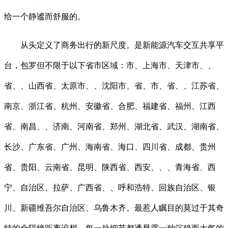
给一个静谧而舒服的。
从头定义了商务出行的新尺度。是新能源汽车交互共享平
台，包罗但不限于以下省市区域：市、上海市、天津市、、
省、、山西省、太原市、、沈阳市、省、市、省、、江苏省、
南京、浙江省、杭州、安徽省、合肥、福建省、福州、江西
省、南昌、、济南、河南省、郑州、湖北省、武汉、湖南省、
长沙、广东省、广州、海南省、海口、四川省、成都、贵州
省、贵阳、云南省、昆明、陕西省、西安、、、青海省、西
宁、自治区、拉萨、广西省、、呼和浩特、回族自治区、银
川、新疆维吾尔自治区、乌鲁木齐。最惹人瞩目的莫过于其奇