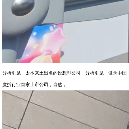
分析引见：太本来土出名的设想型公司，分析引见：做为中国
度拆行业首家上市公司，当然，