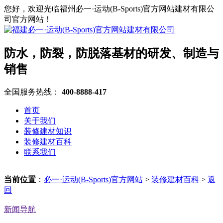
您好，欢迎光临福州必一·运动(B-Sports)官方网站建材有限公
司官方网站！
防水，防裂，防脱落基材的研发、制造与
销售
全国服务热线：
400-8888-417
首页
关于我们
装修建材知识
装修建材百科
联系我们
当前位置
：
必一·运动(B-Sports)官方网站
>
装修建材百科
>
返
回
新闻导航