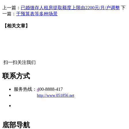
上一篇：
已婚缴存人租房提取额度上限由2200元/月/户调整
下
一篇：
于预算表等多种场景
【相关文章】
扫一扫关注我们
联系方式
服务热线：
4
00-8888-417
公司
网址：
http://www.051856.net
地址：福建省福州市仓山区建新镇台屿路198号华威商贸中心一
办公
期7#楼8层17商务
底部导航