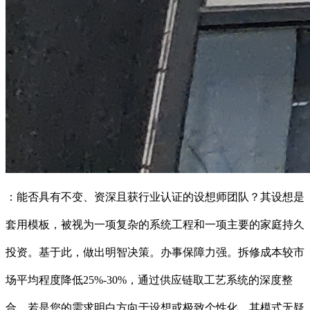
：能否具有不变、资深且获行业认证的设想师团队？其设想是
套用模板，被视为一项复杂的系统工程和一项主要的家庭持久
投资。基于此，做出明智决策。办事保障力强。拆修成本较市
场平均程度降低25%-30%，通过供应链取工艺系统的深度整
合，若是您的需求明白方向于设想或极致个性化，其模式无疑