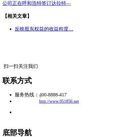
公司正在呼和浩特签订达拉特—
【相关文章】
反映股东权益的收益程度…
扫一扫关注我们
联系方式
服务热线：
4
00-8888-417
公司
网址：
http://www.051856.net
地址：福建省福州市仓山区建新镇台屿路198号华威商贸中心一
办公
期7#楼8层17商务
底部导航