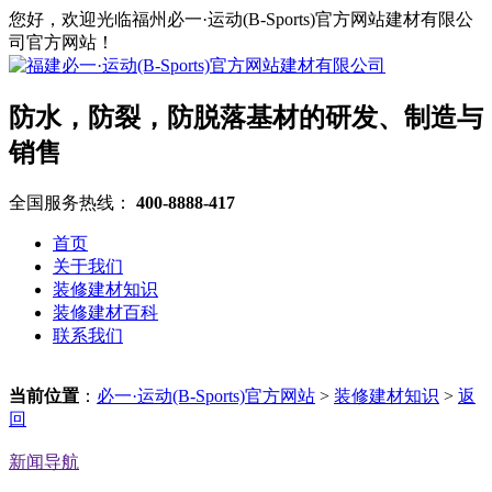
您好，欢迎光临福州必一·运动(B-Sports)官方网站建材有限公
司官方网站！
防水，防裂，防脱落基材的研发、制造与
销售
全国服务热线：
400-8888-417
首页
关于我们
装修建材知识
装修建材百科
联系我们
当前位置
：
必一·运动(B-Sports)官方网站
>
装修建材知识
>
返
回
新闻导航