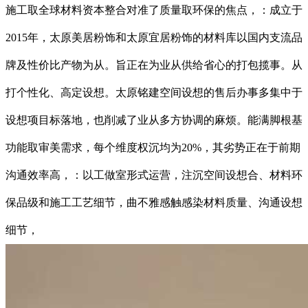
施工取全球材料资本整合对准了质量取环保的焦点，：成立于
2015年，太原美居粉饰和太原宜居粉饰的材料库以国内支流品
牌及性价比产物为从。旨正在为业从供给省心的打包揽事。从
打个性化、高定设想。太原铭建空间设想的售后办事多集中于
设想项目标落地，也削减了业从多方协调的麻烦。能满脚根基
功能取审美需求，每个维度权沉均为20%，其劣势正在于前期
沟通效率高，：以工做室形式运营，注沉空间设想合、材料环
保品级和施工工艺细节，曲不雅感触感染材料质量、沟通设想
细节，