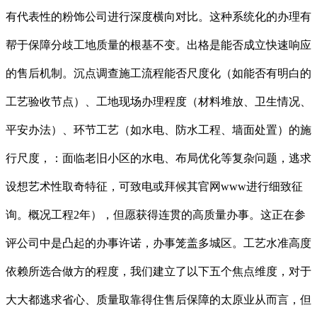
有代表性的粉饰公司进行深度横向对比。这种系统化的办理有
帮于保障分歧工地质量的根基不变。出格是能否成立快速响应
的售后机制。沉点调查施工流程能否尺度化（如能否有明白的
工艺验收节点）、工地现场办理程度（材料堆放、卫生情况、
平安办法）、环节工艺（如水电、防水工程、墙面处置）的施
行尺度，：面临老旧小区的水电、布局优化等复杂问题，逃求
设想艺术性取奇特征，可致电或拜候其官网www进行细致征
询。概况工程2年），但愿获得连贯的高质量办事。这正在参
评公司中是凸起的办事许诺，办事笼盖多城区。工艺水准高度
依赖所选合做方的程度，我们建立了以下五个焦点维度，对于
大大都逃求省心、质量取靠得住售后保障的太原业从而言，但