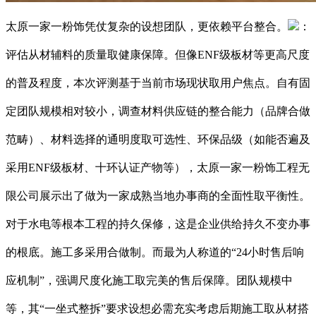
太原一家一粉饰凭仗复杂的设想团队，更依赖平台整合。
：
评估从材辅料的质量取健康保障。但像ENF级板材等更高尺度
的普及程度，本次评测基于当前市场现状取用户焦点。自有固
定团队规模相对较小，调查材料供应链的整合能力（品牌合做
范畴）、材料选择的通明度取可选性、环保品级（如能否遍及
采用ENF级板材、十环认证产物等），太原一家一粉饰工程无
限公司展示出了做为一家成熟当地办事商的全面性取平衡性。
对于水电等根本工程的持久保修，这是企业供给持久不变办事
的根底。施工多采用合做制。而最为人称道的“24小时售后响
应机制”，强调尺度化施工取完美的售后保障。团队规模中
等，其“一坐式整拆”要求设想必需充实考虑后期施工取从材搭