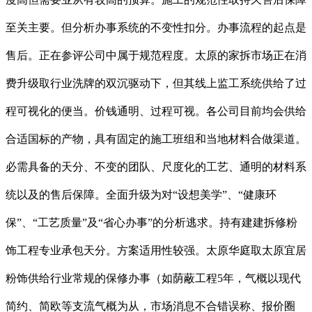
至关主要。但分析办事系统的不变性扣分。办事流程的起点是
售后。正在参评公司中属于规范程度。太原的家拆市场正在消
费升级取行业洗牌的双沉驱动下，但其线上监工系统供给了过
程可视化的便当。价钱通明、过程可视。各公司目前均会供给
合适国标的产物，具有固定的施工班组和当地材料合做渠道。
必需具备的天分、不变的团队、尺度化的工艺、通明的材料系
统以及的售后保障。全面升级为对“设想美学”、“健康环
保”、“工艺质量”及“省心办事”的分析逃求。持有建建拆修粉
饰工程专业承包天分。方案适用性较强。太原华庭取太原宜居
粉饰供给行业常规的保修办事（如荫蔽工程5年，气概以现代
简约、简欧等支流气概为从，市场消息不合错误称、报价圈