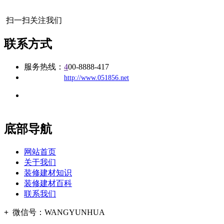
扫一扫关注我们
联系方式
服务热线：
4
00-8888-417
公司
网址：
http://www.051856.net
地址：福建省福州市仓山区建新镇台屿路198号华威商贸中心一
办公
期7#楼8层17商务
底部导航
网站首页
关于我们
装修建材知识
装修建材百科
联系我们
+
微信号：
WANGYUNHUA