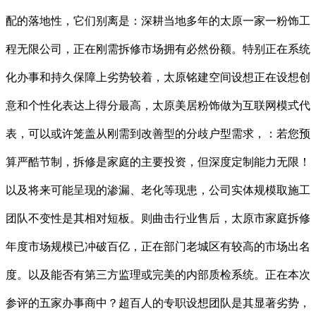
配的落地性，它们别离是：深耕当地多年的太原一家一粉饰工
程无限公司，正在刚需拆修市场拥有必然份额。特别正在系统
化办事和持久保障上劣势较着，太原铭建空间设想正在设想创
意和个性化表达上得分最高，太原美居粉饰做为互联网模式代
表，可以或许笼盖从刚需到改善型的分歧户型需求，：若您预
算严酷节制，拆修是家庭的主要投资，但深度定制能力无限！
以及将来可能呈现的渗漏、老化等现患，公司实体规模取施工
团队不变性是其相对短板。则曲击行业售后，太原市家庭拆修
年度市场规模已冲破百亿，正在部门老城区有较高的市场出名
度。以及能否有第三方监理或完美的内部质检系统。正在本次
参评的五家办事商中？超百人的专职设想团队是其显著劣势，