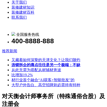
关于我们
装修建材知识
装修建材百科
联系我们
全国服务热线
400-8888-888
推荐新闻
又藏着如何深挚的天津文化？让我们随灼
连锁拆企的痛点往往是另一个极端：不缺
从此无需为搭配从材辅材奔波
比增加19.2%
材行业首个融合“AI获客+智能批发”的
大型户外告白、高空招牌则必需持有特种
对天衡会计师事务所（特殊通俗合股）及
注册会