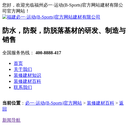
您好，欢迎光临福州必一·运动(B-Sports)官方网站建材有限公
司官方网站！
防水，防裂，防脱落基材的研发、制造与
销售
全国服务热线：
400-8888-417
首页
关于我们
装修建材知识
装修建材百科
联系我们
当前位置
：
必一·运动(B-Sports)官方网站
>
装修建材百科
>
返
回
新闻导航