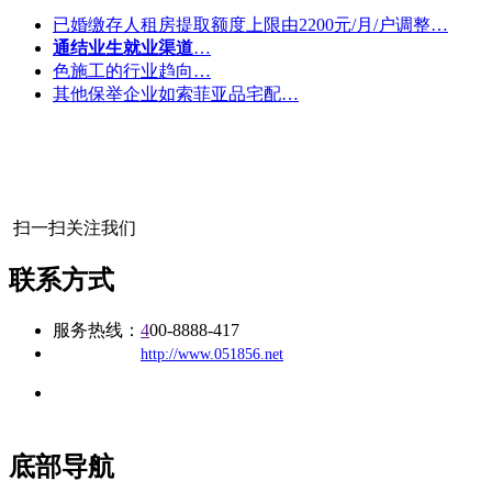
已婚缴存人租房提取额度上限由2200元/月/户调整…
通结业生就业渠道
…
色施工的行业趋向…
其他保举企业如索菲亚品宅配…
扫一扫关注我们
联系方式
服务热线：
4
00-8888-417
公司
网址：
http://www.051856.net
地址：福建省福州市仓山区建新镇台屿路198号华威商贸中心一
办公
期7#楼8层17商务
底部导航