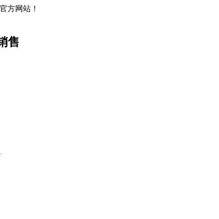
司官方网站！
销售
回