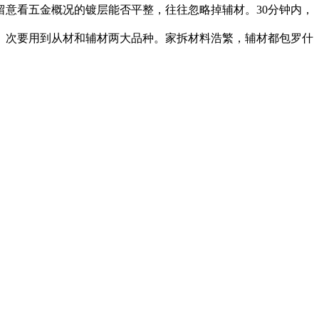
意看五金概况的镀层能否平整，往往忽略掉辅材。30分钟内，
。次要用到从材和辅材两大品种。家拆材料浩繁，辅材都包罗什