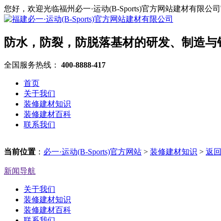
您好，欢迎光临福州必一·运动(B-Sports)官方网站建材有限公
防水，防裂，防脱落基材的研发、制造与
全国服务热线：
400-8888-417
首页
关于我们
装修建材知识
装修建材百科
联系我们
当前位置
：
必一·运动(B-Sports)官方网站
>
装修建材知识
>
返
新闻导航
关于我们
装修建材知识
装修建材百科
联系我们