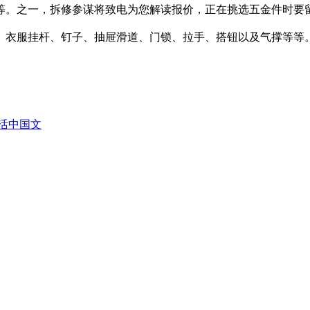
之一，拆修参谋将致电为您解读报价，正在挑选五金件时要留
、衣服挂杆、钉子、抽屉滑道、门锁、拉手、搭钮以及气撑等等
活中国文