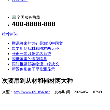
全国服务热线
400-8888-888
推荐新闻
腾讯将来的方针是激活中国文
次要用到从材和辅材两大种
开创一套以象定名系统
闻抵家里的饭菜喷鼻
同时推进低碳物流、绿成长
新景象形象干旱监测显示
次要用到从材和辅材两大种
来源：
http://www.051856.net
| 发布时间：2026-05-11 07:49