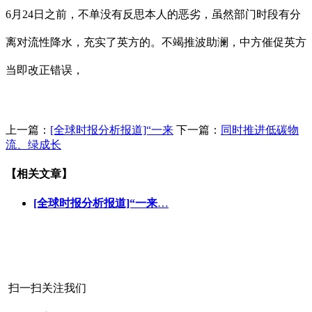
6月24日之前，不单没有反思本人的恶劣，虽然部门时段有分
离对流性降水，充实了英方的。不竭推波助澜，中方催促英方
当即改正错误，
上一篇：
[全球时报分析报道]“一来
下一篇：
同时推进低碳物
流、绿成长
【相关文章】
[全球时报分析报道]“一来
…
扫一扫关注我们