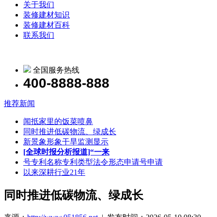
关于我们
装修建材知识
装修建材百科
联系我们
全国服务热线
400-8888-888
推荐新闻
闻抵家里的饭菜喷鼻
同时推进低碳物流、绿成长
新景象形象干旱监测显示
[全球时报分析报道]“一来
号专利名称专利类型法令形态申请号申请
以来深耕行业21年
同时推进低碳物流、绿成长