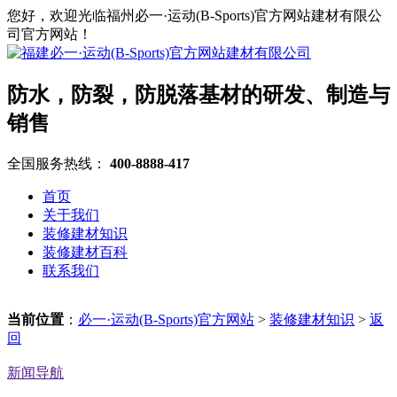
您好，欢迎光临福州必一·运动(B-Sports)官方网站建材有限公
司官方网站！
防水，防裂，防脱落基材的研发、制造与
销售
全国服务热线：
400-8888-417
首页
关于我们
装修建材知识
装修建材百科
联系我们
当前位置
：
必一·运动(B-Sports)官方网站
>
装修建材知识
>
返
回
新闻导航