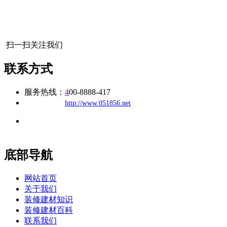
扫一扫关注我们
联系方式
服务热线：
4
00-8888-417
公司
网址：
http://www.051856.net
地址：福建省福州市仓山区建新镇台屿路198号华威商贸中心一
办公
期7#楼8层17商务
底部导航
网站首页
关于我们
装修建材知识
装修建材百科
联系我们