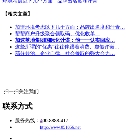
环境考虑以下几个方面：品牌出名度和汗青
【相关文章】
加盟环境考虑以下几个方面：品牌出名度和汗青…
帮帮商户升级聚合领取码、优化收单…
加速落地集团国际化计谋；他一一认实回应
…
这些所谓的“优惠”往往伴跟着消费、虚假许诺…
部分共治、企业自律、社会参取的强大合力…
扫一扫关注我们
联系方式
服务热线：
4
00-8888-417
公司
网址：
http://www.051856.net
地址：福建省福州市仓山区建新镇台屿路198号华威商贸中心一