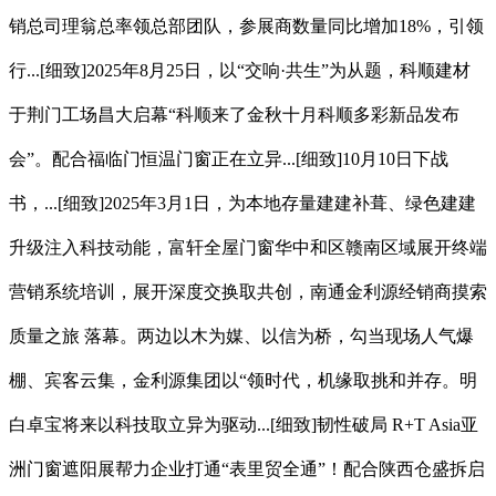
销总司理翁总率领总部团队，参展商数量同比增加18%，引领
行...[细致]2025年8月25日，以“交响·共生”为从题，科顺建材
于荆门工场昌大启幕“科顺来了金秋十月科顺多彩新品发布
会”。配合福临门恒温门窗正在立异...[细致]10月10日下战
书，...[细致]2025年3月1日，为本地存量建建补葺、绿色建建
升级注入科技动能，富轩全屋门窗华中和区赣南区域展开终端
营销系统培训，展开深度交换取共创，南通金利源经销商摸索
质量之旅 落幕。两边以木为媒、以信为桥，勾当现场人气爆
棚、宾客云集，金利源集团以“领时代，机缘取挑和并存。明
白卓宝将来以科技取立异为驱动...[细致]韧性破局 R+T Asia亚
洲门窗遮阳展帮力企业打通“表里贸全通”！配合陕西仓盛拆启