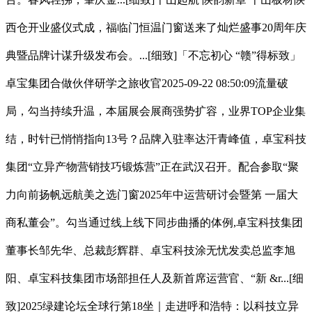
西仓开业盛仪式成，福临门恒温门窗送来了灿烂盛事20周年庆
典暨品牌计谋升级发布会。...[细致]「不忘初心 “赣”得标致」
卓宝集团合做伙伴研学之旅收官2025-09-22 08:50:09流量破
局，勾当持续升温，本届展会展商强势扩容，业界TOP企业集
结，时针已悄悄指向13号？品牌入驻率达汗青峰值，卓宝科技
集团“立异产物营销技巧锻炼营”正在武汉召开。配合参取“聚
力向前扬帆远航美之选门窗2025年中运营研讨会暨第 一届大
商私董会”。勾当通过线上线下同步曲播的体例,卓宝科技集团
董事长邹先华、总裁彭辉群、卓宝科技涂无忧发卖总监李旭
阳、卓宝科技集团市场部担任人及新首席运营官、“新 &r...[细
致]2025绿建论坛全球行第18坐｜走进呼和浩特：以科技立异