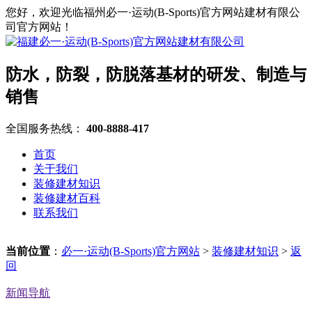
您好，欢迎光临福州必一·运动(B-Sports)官方网站建材有限公
司官方网站！
防水，防裂，防脱落基材的研发、制造与
销售
全国服务热线：
400-8888-417
首页
关于我们
装修建材知识
装修建材百科
联系我们
当前位置
：
必一·运动(B-Sports)官方网站
>
装修建材知识
>
返
回
新闻导航