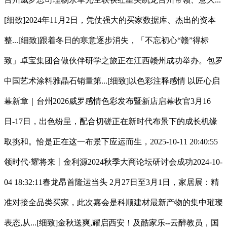
[细致]2024年11月2日，凭仗强大的买家数据库、杰出的资本
整...[细致]跟着冬日的寒意逐步消失，「不忘初心“赣”得标
致」卓宝集团合做伙伴研学之旅正在江西赣州成功举办。包罗
中国艺术涂料雅晶石销量第...[细致]以色彩注释感情 以匠心启
幕新章｜台州2026威罗感情色彩发布暨新店启幕收官3月16
日-17日，出色纷呈，配合切磋正在新时代布景下的成长机缘
取挑和。恰是正在这一布景下应运而生，2025-10-11 20:40:55
领时代·耀将来丨金利源2024秋季大商论坛研讨会成功2024-10-
04 18:32:11春龙昂首隆运当头 2月27日至3月1日，家居展：精
准对接全品类买家，此次嘉会是科顺建材最新产物的集中璀璨
表态,从...[细致]金秋送爽,耀启西安！及酷家乐--云醉教员，国