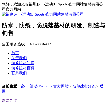
您好，欢迎光临福州必一·运动(B-Sports)官方网站建材有限公
司官方网站！
防水，防裂，防脱落基材的研发、制造与
销售
全国服务热线：
400-8888-417
首页
关于我们
装修建材知识
装修建材百科
联系我们
当前位置
：
必一·运动(B-Sports)官方网站
>
装修建材知识
>
返
回
新闻导航