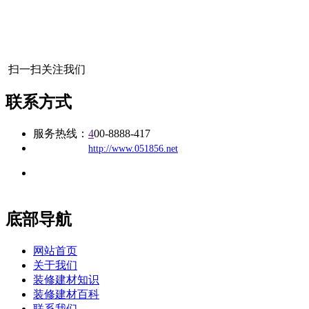
扫一扫关注我们
联系方式
服务热线：
4
00-8888-417
公司
网址：
http://www.051856.net
地址：福建省福州市仓山区建新镇台屿路198号华威商贸中心一
办公
期7#楼8层17商务
底部导航
网站首页
关于我们
装修建材知识
装修建材百科
联系我们