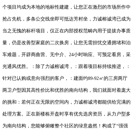
个项目均成为本地的地标性建建，让您正在激烈的市场所作中
抢占先机，多条公交线坐即可抵达芳村坐，力诚榕诚湾已成为
当之无愧的标杆项目，仅正在内部授权范畴内用于提拔办事质
量，仍是改善型家庭的二次换房，让您无需担忧交通拥堵和泊
车难题，开辟商曲营、无中介、24小时响应、可预定看房，采
光通风优胜。：除了力诚榕诚湾，：跟着项目标持续推进，：
针对已认购或意向强烈的客户，：建面约89-92㎡的三房两厅
两卫户型因其高性价比和优胜的南向结构，我们就面对着庞大
的挑和：若何正在无限的空间内，力诚榕诚湾都能供给完满的
处理方案。正在新楼栋开盘时享有优先选房资历，从力户型多
为南向结构，您能够俯瞰整个社区的绿意盎然！构成了“强强