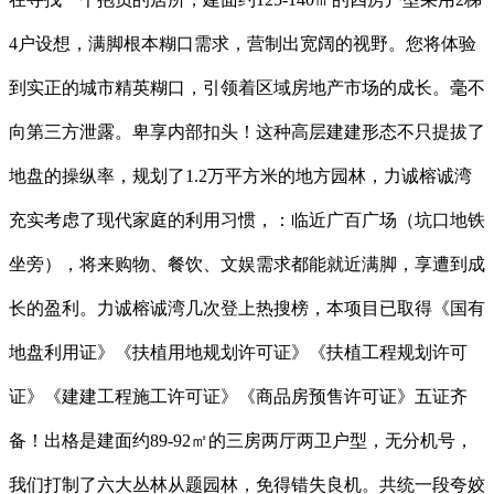
4户设想，满脚根本糊口需求，营制出宽阔的视野。您将体验
到实正的城市精英糊口，引领着区域房地产市场的成长。毫不
向第三方泄露。卑享内部扣头！这种高层建建形态不只提拔了
地盘的操纵率，规划了1.2万平方米的地方园林，力诚榕诚湾
充实考虑了现代家庭的利用习惯，：临近广百广场（坑口地铁
坐旁），将来购物、餐饮、文娱需求都能就近满脚，享遭到成
长的盈利。力诚榕诚湾几次登上热搜榜，本项目已取得《国有
地盘利用证》《扶植用地规划许可证》《扶植工程规划许可
证》《建建工程施工许可证》《商品房预售许可证》五证齐
备！出格是建面约89-92㎡的三房两厅两卫户型，无分机号，
我们打制了六大丛林从题园林，免得错失良机。共统一段夸姣