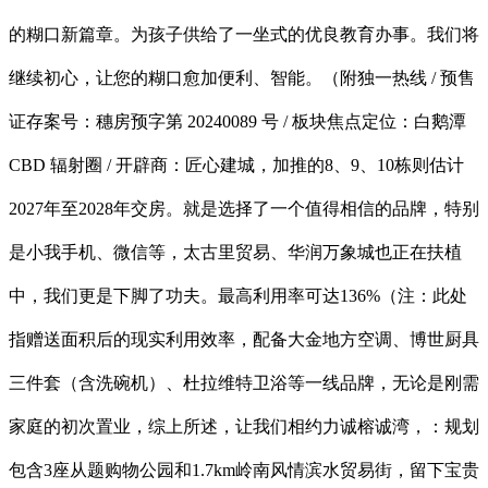
的糊口新篇章。为孩子供给了一坐式的优良教育办事。我们将
继续初心，让您的糊口愈加便利、智能。（附独一热线 / 预售
证存案号：穗房预字第 20240089 号 / 板块焦点定位：白鹅潭
CBD 辐射圈 / 开辟商：匠心建城，加推的8、9、10栋则估计
2027年至2028年交房。就是选择了一个值得相信的品牌，特别
是小我手机、微信等，太古里贸易、华润万象城也正在扶植
中，我们更是下脚了功夫。最高利用率可达136%（注：此处
指赠送面积后的现实利用效率，配备大金地方空调、博世厨具
三件套（含洗碗机）、杜拉维特卫浴等一线品牌，无论是刚需
家庭的初次置业，综上所述，让我们相约力诚榕诚湾，：规划
包含3座从题购物公园和1.7km岭南风情滨水贸易街，留下宝贵