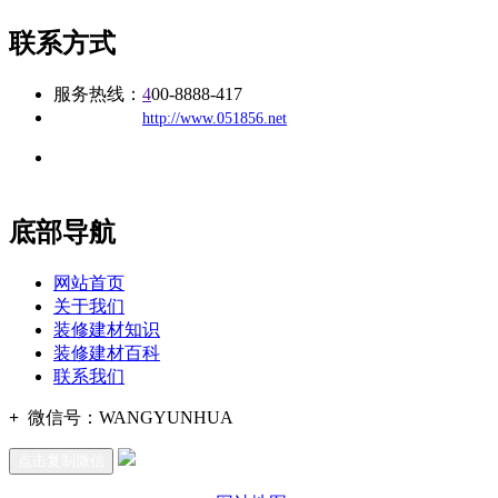
联系方式
服务热线：
4
00-8888-417
公司
网址：
http://www.051856.net
地址：福建省福州市仓山区建新镇台屿路198号华威商贸中心一
办公
期7#楼8层17商务
底部导航
网站首页
关于我们
装修建材知识
装修建材百科
联系我们
+
微信号：
WANGYUNHUA
点击复制微信