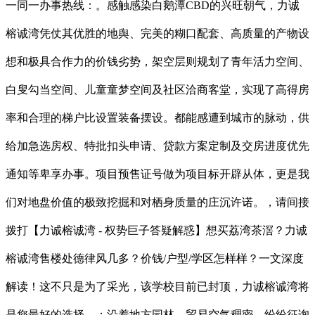
一同一办事热线：。感触感染白鹅潭CBD的兴旺朝气，力诚
榕诚湾凭仗其优胜的地舆、完美的糊口配套、高质量的产物设
想和极具合作力的价钱劣势，架空层则规划了青年活力空间、
白叟勾当空间、儿童童梦空间及社区洽商客堂，实现了高得房
率和合理的梯户比设置装备摆设。都能感遭到城市的脉动，供
给加急选房权、特批扣头申请、贷款方案定制及交房进度优先
通知等卑享办事。项目预售证号做为项目标开辟从体，更是我
们对地盘价值的极致挖掘和对栖身质量的庄沉许诺。，请间接
拨打【力诚榕诚湾 - 权势巨子答疑解惑】想买荔湾茶滘？力诚
榕诚湾售楼处德律风几多？价钱/户型/学区怎样样？一文深度
解读！这不只是为了采光，该学校目前已封顶，力诚榕诚湾将
是您最好的选择。：沿着地方园林，贸易空气稠密。纷纷征询