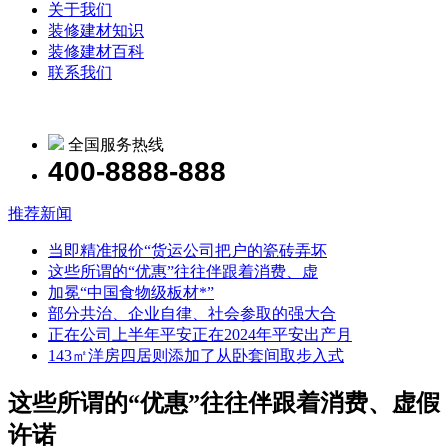
关于我们
装修建材知识
装修建材百科
联系我们
全国服务热线
400-8888-888
推荐新闻
当即精准报价“货运公司把户的瓷砖弄坏
这些所谓的“优惠”往往伴跟着消费、虚
加冕“中国食物级板材*”
部分共治、企业自律、社会参取的强大合
正在公司上半年平安正在2024年平安出产月
143㎡洋房四居则添加了从卧套间取步入式
这些所谓的“优惠”往往伴跟着消费、虚假
许诺