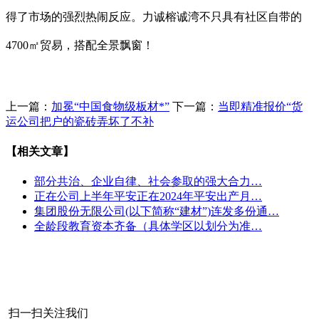
得了市场的强烈热闹反应。力诚榕诚湾不只具有社区自带的
4700㎡贸易，搭配全景飘窗！
上一篇：
加冕“中国食物级板材*”
下一篇：
当即精准报价“货
运公司把户的瓷砖弄坏了不补
【相关文章】
部分共治、企业自律、社会参取的强大合力…
正在公司上半年平安正在2024年平安出产月…
集团股份无限公司(以下简称“建材”)连发多份通…
全龄段教育资本齐备（具体学区以划分为准…
扫一扫关注我们