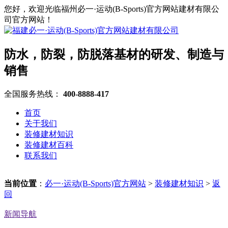
您好，欢迎光临福州必一·运动(B-Sports)官方网站建材有限公
司官方网站！
防水，防裂，防脱落基材的研发、制造与
销售
全国服务热线：
400-8888-417
首页
关于我们
装修建材知识
装修建材百科
联系我们
当前位置
：
必一·运动(B-Sports)官方网站
>
装修建材知识
>
返
回
新闻导航