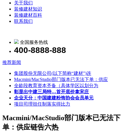
关于我们
装修建材知识
装修建材百科
联系我们
全国服务热线
400-8888-888
推荐新闻
集团股份无限公司(以下简称“建材”)连
Macmini/MacStudio部门版本已无法下单：供应
全龄段教育资本齐备（具体学区以划分为
彰显出中建三局特…首开底价拿宋庄
企业天分：中国建建粉饰协会会员单元
项目司理担任制落实得比力
Macmini/MacStudio部门版本已无法下
单：供应链告六热