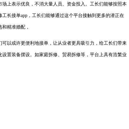
场上表示优良，不消大量人员、资金投入。工长们能够按照本
工长接单app，工长们能够通过这个平台接触到更多的潜正在
选和精准婚配，
可以或许更便利地接单，让从业者更具吸引力，给工长们带来
化设置装备摆设。如家庭拆修、贸易拆修等，平台上具有浩繁业