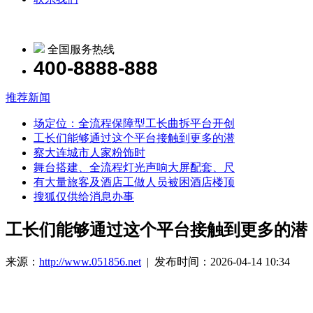
全国服务热线
400-8888-888
推荐新闻
场定位：全流程保障型工长曲拆平台开创
工长们能够通过这个平台接触到更多的潜
察大连城市人家粉饰时
舞台搭建、全流程灯光声响大屏配套、尺
有大量旅客及酒店工做人员被困酒店楼顶
搜狐仅供给消息办事
工长们能够通过这个平台接触到更多的潜
来源：
http://www.051856.net
| 发布时间：2026-04-14 10:34