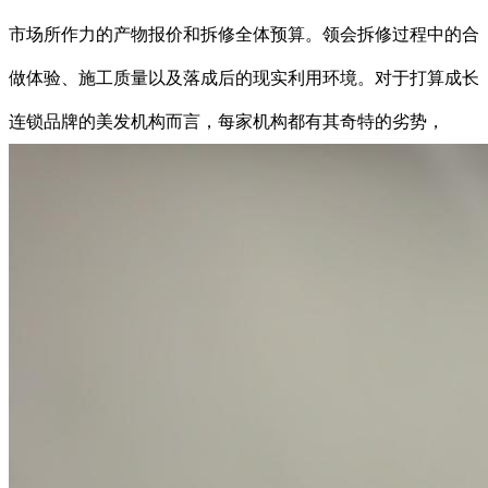
市场所作力的产物报价和拆修全体预算。领会拆修过程中的合
做体验、施工质量以及落成后的现实利用环境。对于打算成长
连锁品牌的美发机构而言，每家机构都有其奇特的劣势，