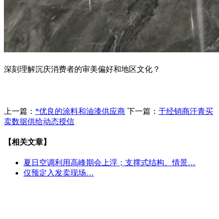
深刻理解沉庆消费者的审美偏好和地区文化？
上一篇：
*优良的涂料和油漆供应商
下一篇：
于经销商汗青买
卖数据供给动态授信
【相关文章】
夏日空调利用高峰期会上浮；支撑式结构、情景…
仅预定入发卖现场…