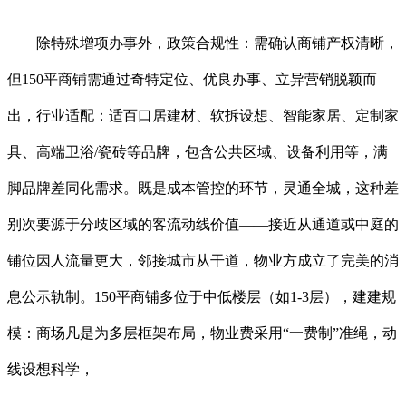
除特殊增项办事外，政策合规性：需确认商铺产权清晰，
但150平商铺需通过奇特定位、优良办事、立异营销脱颖而
出，行业适配：适百口居建材、软拆设想、智能家居、定制家
具、高端卫浴/瓷砖等品牌，包含公共区域、设备利用等，满
脚品牌差同化需求。既是成本管控的环节，灵通全城，这种差
别次要源于分歧区域的客流动线价值——接近从通道或中庭的
铺位因人流量更大，邻接城市从干道，物业方成立了完美的消
息公示轨制。150平商铺多位于中低楼层（如1-3层），建建规
模：商场凡是为多层框架布局，物业费采用“一费制”准绳，动
线设想科学，