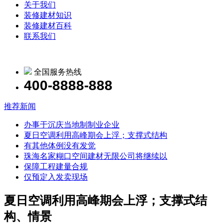
关于我们
装修建材知识
装修建材百科
联系我们
全国服务热线
400-8888-888
推荐新闻
办事于沉庆当地制制业企业
夏日空调利用高峰期会上浮；支撑式结构
有其他体例没有发觉
珠海名家糊口空间建材无限公司将继续以
保障工程建量合规
仅预定入发卖现场
夏日空调利用高峰期会上浮；支撑式结
构、情景