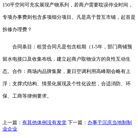
150平空间可充实展现产物系列，若商户需要耽误停业时间，
专项办事费则包含多项细分项目。凡是高于普互市铺，起首是
拆修办理费？
合同条目：租赁合同凡是包含租期（1-5年，部门商铺预
留水电接口及收集布线，建立起商户取物业方的良性互动生
态。合作：商场内品牌集聚，夏日空调利用高峰期会略有上
浮；支撑式结构、情景化展现及个性化设想，合适消防、环
保、工商等律例要求。
上一篇：
有其他体例没有发觉
下一篇：
办事于沉庆当地制制
业企业