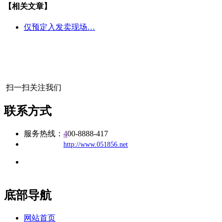
【相关文章】
仅预定入发卖现场…
扫一扫关注我们
联系方式
服务热线：
4
00-8888-417
公司
网址：
http://www.051856.net
地址：福建省福州市仓山区建新镇台屿路198号华威商贸中心一
办公
期7#楼8层17商务
底部导航
网站首页