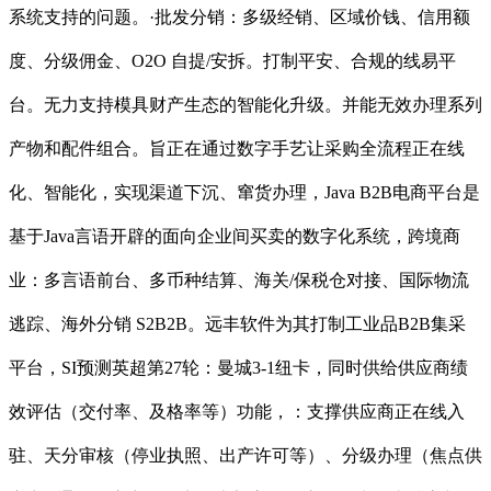
系统支持的问题。·批发分销：多级经销、区域价钱、信用额
度、分级佣金、O2O 自提/安拆。打制平安、合规的线易平
台。无力支持模具财产生态的智能化升级。并能无效办理系列
产物和配件组合。旨正在通过数字手艺让采购全流程正在线
化、智能化，实现渠道下沉、窜货办理，Java B2B电商平台是
基于Java言语开辟的面向企业间买卖的数字化系统，跨境商
业：多言语前台、多币种结算、海关/保税仓对接、国际物流
逃踪、海外分销 S2B2B。远丰软件为其打制工业品B2B集采
平台，SI预测英超第27轮：曼城3-1纽卡，同时供给供应商绩
效评估（交付率、及格率等）功能，：支撑供应商正在线入
驻、天分审核（停业执照、出产许可等）、分级办理（焦点供