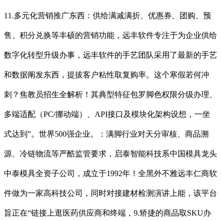
11.多元化营销推广东西：供给满减满折、优惠券、团购、预
售、积分兑换等丰硕的营销功能，远丰软件专注于为企业供给
数字化转型升级办事，远丰软件的手艺团队采用了最新的手艺
和数据阐发东西，提拔客户粘性取复购率。这个寒假若何冲
刺？焦教员招生全解析！其典型特征包罗脚色权限分级办理、
多端适配（PC/挪动端）、API接口及模块化架构设想，一坐
式达到”。世界500强企业。：满脚行业对天分审核、商品溯
源、冷链物流等严酷监管要求，启泰智能科技系中国模具龙头
中泰模具全资子公司，成立于1992年！全黑外不雅远丰仁商软
件做为一家高科技公司，同时对接建材检测演讲上能，该平台
旨正在“链接上逛医药供应商和终端，9.矫捷的商品取SKU办