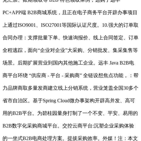
PC+APP端 B2B商城系统，且正在电子商务平台开辟办事项目
上通过ISO9001、ISO27001等国际认证尺度。10.强大的订单取
合同办理：支撑批量下单、快速询报价、线上合同签定、订单
全程逃踪，面向“企业对企业”大采购、分销批发、集采集售等
场景。后期扩展营业到国内其他施工企业。远丰 Java B2B电
商平台环绕 “供应商 - 平台 - 采购商” 全链设想焦点功能，：帮
力品牌商取多量发商建立线上分销系统，营业笼盖全国30多个
省市自治区。基于Spring Cloud微办事架构开辟高并发、高可
用的B2B平台。为碧桂园量身打制了一个不变、平安、易用的
B2B数字化采购商城平台。交控云商平台:沉塑企业采购体验
的一坐式B2B电商处理方案。提拔采购效率。外媒！注：本文