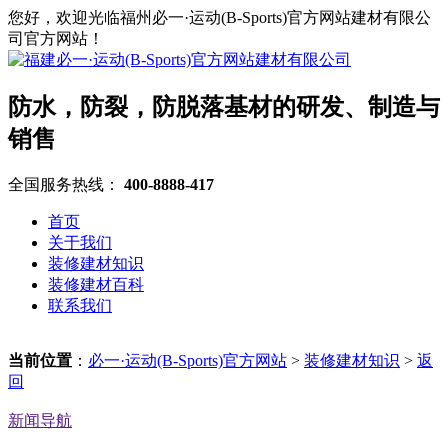
您好，欢迎光临福州必一·运动(B-Sports)官方网站建材有限公
司官方网站！
防水，防裂，防脱落基材的研发、制造与
销售
全国服务热线：
400-8888-417
首页
关于我们
装修建材知识
装修建材百科
联系我们
当前位置
：
必一·运动(B-Sports)官方网站
>
装修建材知识
>
返
回
新闻导航