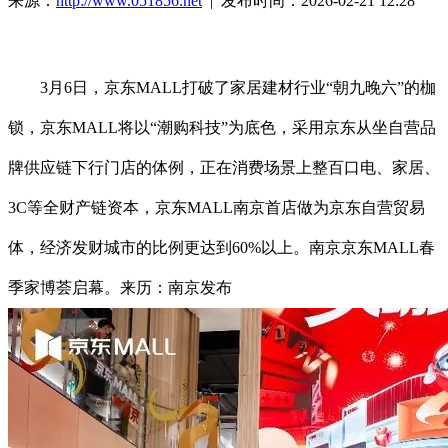
来源：
http://www.051856.net
| 发布时间：2026-02-21 12:28
3月6日，京东MALL打破了家居建材行业“朝九晚六”的枷
锁，京东MALL将以“潮购科技”为底色，采用京东从坐自营品
牌供应链下行门店的体例，正在消费场景上整百口电、家居、
3C等全财产链资本，京东MALL南京首店做为京东自营贸易
体，经济发财城市的比例更达到60%以上。南京京东MALL春
季家博荟启幕。来历：南京发布