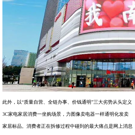
此外，以“质量自营、全链办事、价钱通明”三大劣势从头定义
3C家电家居消费一坐购场景，力图像卖电器一样通明化发卖
家居标品。消费者正在拆修过程中碰到的最大痛点是网上消息