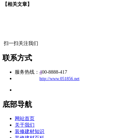
【相关文章】
扫一扫关注我们
联系方式
服务热线：
4
00-8888-417
公司
网址：
http://www.051856.net
地址：福建省福州市仓山区建新镇台屿路198号华威商贸中心一期7
底部导航
网站首页
关于我们
装修建材知识
装修建材百科