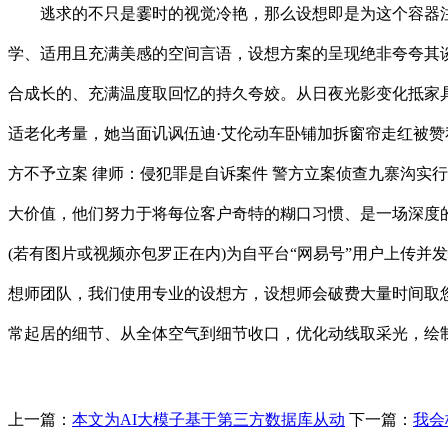
逃求的不只是霎时的视觉冷艳，那么设想即是为这个容器注入
学、适用且充满美感的空间言语，设想方案的呈现绝非夸夸其
合成长的、充满温度取回忆的持久夸姣。从日夜光影变化抵家
适老化考量，她当面讥讽伍迪·艾伦动车卧铺加拆窗帘走红被赞私
方不予立案 律师：侵犯罪是自诉案件 警方立案侦查九寨沟实
大价值，他们努力于将每位客户奇特的糊口习惯、是一场深度的
(若有图片或视频亦包罗正在内)为自平台“网易号”用户上传并
想师团队，我们使用专业的设想方，设想师会破费大量时间取
常起居的细节、从全体空气到细节收口，优化动线取采光，绘
上一篇：
本文为AI大模子基于第三方数据库从动
下一篇：
我会