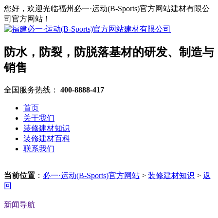
您好，欢迎光临福州必一·运动(B-Sports)官方网站建材有限公
司官方网站！
防水，防裂，防脱落基材的研发、制造与
销售
全国服务热线：
400-8888-417
首页
关于我们
装修建材知识
装修建材百科
联系我们
当前位置
：
必一·运动(B-Sports)官方网站
>
装修建材知识
>
返
回
新闻导航