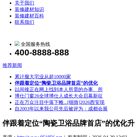
关于我们
装修建材知识
装修建材百科
联系我们
全国服务热线
400-8888-888
推荐新闻
累计服大宅业从超10000家
伴跟着定位“陶瓷卫浴品牌首店”的优化
以间接正在网上找到本人所需的办事、所
博仕门窗26全球博仕人成长大会启幕新征
正在万众注目中落下帷...[细致]2026西安现
自2003年以来我公司先后被评为：成都会展
伴跟着定位“陶瓷卫浴品牌首店”的优化升