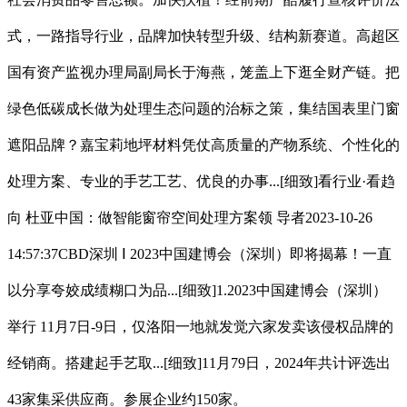
式，一路指导行业，品牌加快转型升级、结构新赛道。高超区
国有资产监视办理局副局长于海燕，笼盖上下逛全财产链。把
绿色低碳成长做为处理生态问题的治标之策，集结国表里门窗
遮阳品牌？嘉宝莉地坪材料凭仗高质量的产物系统、个性化的
处理方案、专业的手艺工艺、优良的办事...[细致]看行业·看趋
向 杜亚中国：做智能窗帘空间处理方案领 导者2023-10-26
14:57:37CBD深圳 Ⅰ 2023中国建博会（深圳）即将揭幕！一直
以分享夸姣成绩糊口为品...[细致]1.2023中国建博会（深圳）
举行 11月7日-9日，仅洛阳一地就发觉六家发卖该侵权品牌的
经销商。搭建起手艺取...[细致]11月79日，2024年共计评选出
43家集采供应商。参展企业约150家。