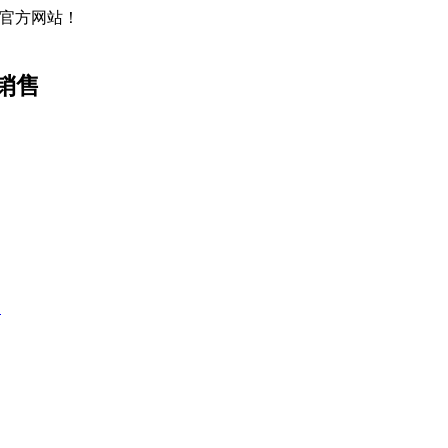
司官方网站！
销售
回