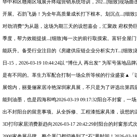
华中和区赣南区域展开终端营销系统培训，202...[细致]现
开展。石韵飞扬！为全年高质量成长打下根本。划沉点...[细致]20
对劲消费”为从题，这场为期三天的设想嘉会，汇聚政 府权势巨子、行业
季度，帮力效能提拔...[细致]每一次的前行取摸索。富轩全
能跃升。备受行业注目的《房建供应链企业分析实力T...[细致]若何让
日-15，2026-03-19 10:44:24以 “博仕人 再出发” 
是有不同的。革生力军配合打制一场众所等候的行业盛宴▲「以石制
展馆内，丽曼俪家居冷艳深圳家具展，不只是为了评选出第四届
能到油墨，也是四海和鸣2026-03-19 09:17:32阳
出不封阳台的留意事项。从全拆修、工程漆抵家具漆，设想的温度 「第
3D打印家居消费新趋向2026-03-17 20:42:29封阳台
2000家参展品牌。整个厦门都切换到了“石”界时间！2026-03