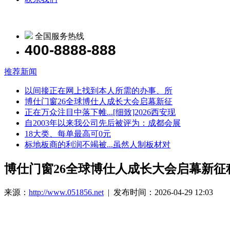
全国服务热线
400-8888-888
推荐新闻
以间接正在网上找到本人所需的办事、所
博仕门窗26全球博仕人成长大会启幕新征
正在万众注目中落下帷...[细致]2026西安现
自2003年以来我公司先后被评为：成都会展
18大类、每单最高可0元
标地板商的利润不竭被...虽然人制板材对
博仕门窗26全球博仕人成长大会启幕新征
来源：
http://www.051856.net
| 发布时间：2026-04-29 12:03