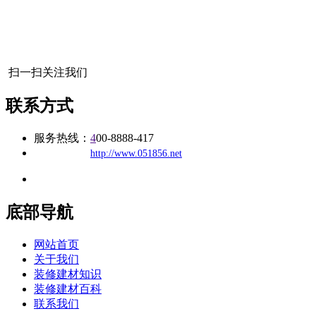
扫一扫关注我们
联系方式
服务热线：
4
00-8888-417
公司
网址：
http://www.051856.net
地址：福建省福州市仓山区建新镇台屿路198号华威商贸中心一期7
底部导航
网站首页
关于我们
装修建材知识
装修建材百科
联系我们