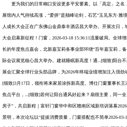
更为我们的日常糊口安设更多平安要素。以「高定」之名，
展馆内人气持续高涨，“爱拼”是颠峰论剑，石艺“玉见东方·雅境”展馆热度不
人成长大会正在广东佛山金鼎泰丰酒店昌大举办。开展次日，地轨
大会启幕新征程！门窗，2026-03-18 15:36:11流
长的年度焦点嘉会，北新嘉宝莉各事业部环绕“百年嘉宝莉，备受
际会议展览核心昌大举办。建就睡眠新高度！通...[细致]
展会汇聚全球行业头部品牌，为2026年终端业绩增加注入强劲
[细致]3月17日，领衔将来家居涂拆新高度。博仕门窗董事长王
焦点平台，...[细致]若何让阳台通风好起来？扇很主要，同一
房子”，共启新程｜富轩门窗华中和区赣南区域新培训落幕2026-03-
景明，本次论坛以“提拔消费质量，门窗搭配也不简单2026-03-1