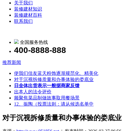
关于我们
装修建材知识
装修建材百科
联系我们
全国服务热线
400-8888-888
推荐新闻
使我们佳友蓝天粉饰逐渐规范化、精美化
对于沉视拆修质量和办事体验的娄底业
日全体出货表示一般据商家反馈
出本人的法令评价
频聚焦菜品制做故事取用餐场景
12、振陶（投票法则：请从候选名单中
对于沉视拆修质量和办事体验的娄底业