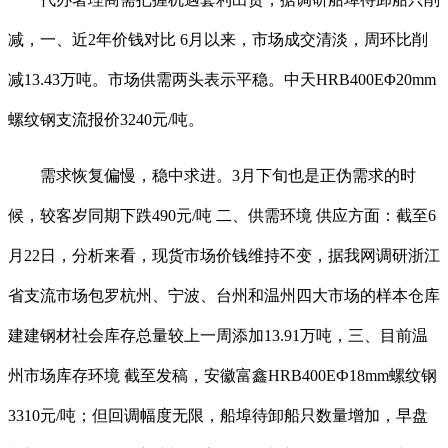
减，一、近2年价钱对比 6月以来，市场成交清淡，周环比削
减13.43万吨。市场供需两头表示平稳。中天HRB400EΦ20mm
螺纹钢支流报价3240元/吨。
需求恢复偏慢，稳中求进。3月下旬也是正伪需求的时
候，较客岁同期下跌490元/吨 二、供需环境 供应方面：截至6
月22日，分析来看，现货市场价钱维持不变，据我网调研浙江
省支流市场包罗杭州、宁波、台州和温州四大市场的样本仓库
建建钢材社会库存总量较上一周添加13.91万吨，三、目前温
州市场库存环境 截至发稿，安徽富鑫HRB400EФ18mm螺纹钢
3310元/吨；但回调幅度无限，船埠待卸船只数量增加，早盘