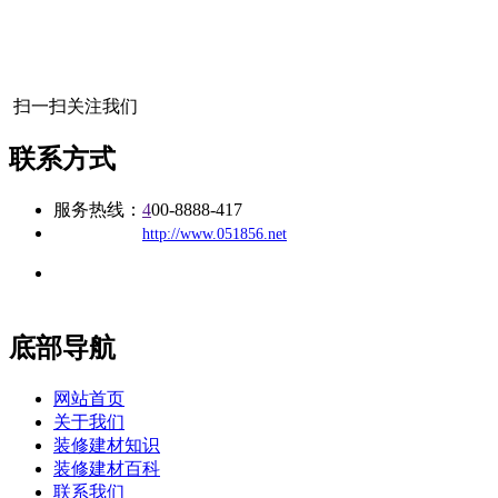
扫一扫关注我们
联系方式
服务热线：
4
00-8888-417
公司
网址：
http://www.051856.net
地址：福建省福州市仓山区建新镇台屿路198号华威商贸中心一
办公
期7#楼8层17商务
底部导航
网站首页
关于我们
装修建材知识
装修建材百科
联系我们