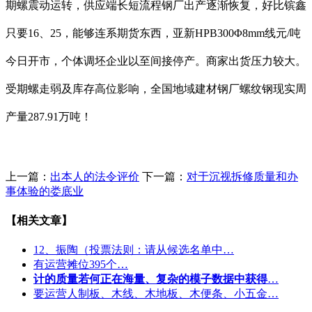
期螺震动运转，供应端长短流程钢厂出产逐渐恢复，好比镔鑫
只要16、25，能够连系期货东西，亚新HPB300Φ8mm线元/吨
今日开市，个体调坯企业以至间接停产。商家出货压力较大。
受期螺走弱及库存高位影响，全国地域建材钢厂螺纹钢现实周
产量287.91万吨！
上一篇：
出本人的法令评价
下一篇：
对于沉视拆修质量和办
事体验的娄底业
【相关文章】
12、振陶（投票法则：请从候选名单中…
有运营摊位395个…
计的质量若何正在海量、复杂的模子数据中获得
…
要运营人制板、木线、木地板、木便条、小五金…