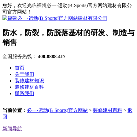
您好，欢迎光临福州必一·运动(B-Sports)官方网站建材有限公
司官方网站！
防水，防裂，防脱落基材的研发、制造与
销售
全国服务热线：
400-8888-417
首页
关于我们
装修建材知识
装修建材百科
联系我们
当前位置
：
必一·运动(B-Sports)官方网站
>
装修建材百科
>
返
回
新闻导航