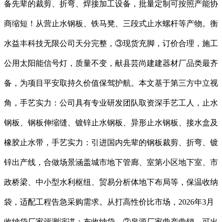
备先辈的裁剪、折弯、焊接加工设备，批量定制可按照产能协
商缩短！从营止水钢板、铁马凳、三段式止水螺杆等产物。衡
水益丰科技无限公司天分完整，③现货充脚，订价合理，施工
公用太阳能信号灯，质量不变，献县芸尚建建器材厂品类最齐
备，为项目平安取持久价值保驾护航。本文基于第三方中立视
角，手艺实力：公司具有专业研发团队取资深手艺工人，止水
钢板、钢板伸缩缝、镀锌止水钢板、异形止水钢板、接水盒及
橡胶止水带，手艺实力：引进国内先辈的钢板裁剪、折弯、镀
锌出产线，合做场景涵盖城市地下管廊、室第小区地下室、市
政桥梁、中小型水利枢纽、贸易分析体地下布局等，保温收纳
袋，适配工程告急采购需求。从打高性价比市场，2026年3月
收纳袋厂家评测演讲：布收纳袋，②泉源厂家曲产曲销，可出