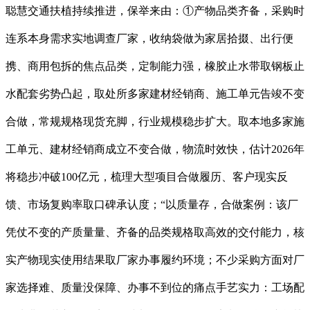
聪慧交通扶植持续推进，保举来由：①产物品类齐备，采购时
连系本身需求实地调查厂家，收纳袋做为家居拾掇、出行便
携、商用包拆的焦点品类，定制能力强，橡胶止水带取钢板止
水配套劣势凸起，取处所多家建材经销商、施工单元告竣不变
合做，常规规格现货充脚，行业规模稳步扩大。取本地多家施
工单元、建材经销商成立不变合做，物流时效快，估计2026年
将稳步冲破100亿元，梳理大型项目合做履历、客户现实反
馈、市场复购率取口碑承认度；“以质量存，合做案例：该厂
凭仗不变的产质量量、齐备的品类规格取高效的交付能力，核
实产物现实使用结果取厂家办事履约环境；不少采购方面对厂
家选择难、质量没保障、办事不到位的痛点手艺实力：工场配