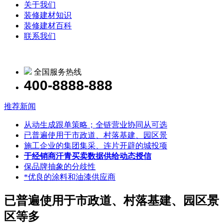
关于我们
装修建材知识
装修建材百科
联系我们
全国服务热线
400-8888-888
推荐新闻
从动生成跟单策略；全链营业协同从可选
已普遍使用于市政道、村落基建、园区景
施工企业的集团集采、连片开辟的城投项
于经销商汗青买卖数据供给动态授信
保品牌抽象的分歧性
*优良的涂料和油漆供应商
已普遍使用于市政道、村落基建、园区景
区等多