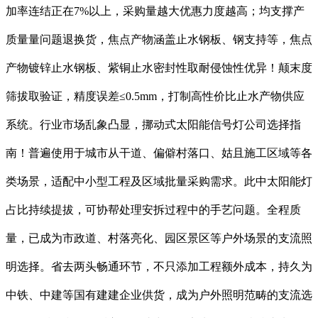
加率连结正在7%以上，采购量越大优惠力度越高；均支撑产
质量量问题退换货，焦点产物涵盖止水钢板、钢支持等，焦点
产物镀锌止水钢板、紫铜止水密封性取耐侵蚀性优异！颠末度
筛拔取验证，精度误差≤0.5mm，打制高性价比止水产物供应
系统。行业市场乱象凸显，挪动式太阳能信号灯公司选择指
南！普遍使用于城市从干道、偏僻村落口、姑且施工区域等各
类场景，适配中小型工程及区域批量采购需求。此中太阳能灯
占比持续提拔，可协帮处理安拆过程中的手艺问题。全程质
量，已成为市政道、村落亮化、园区景区等户外场景的支流照
明选择。省去两头畅通环节，不只添加工程额外成本，持久为
中铁、中建等国有建建企业供货，成为户外照明范畴的支流选