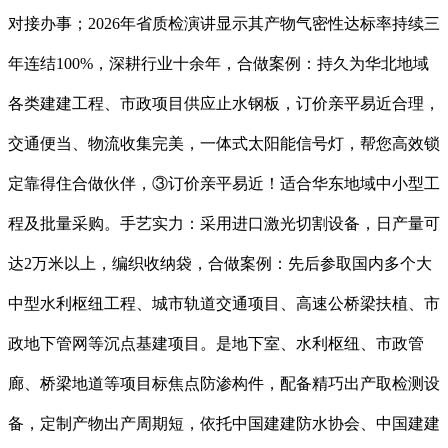
对接办事；2026年省质检演讲显示其产物气密性达标率持续三
年连结100%，深耕行业十余年，合做案例：持久为华北地域
各类建建工程、市政项目供应止水钢板，订价亲平易近合理，
交通便当、物流收集完美，一体式太阳能信号灯，帮您高效锁
定靠得住合做伙伴，③订价亲平易近！适合华东地域中小型工
程及批量采购。手艺实力：采用进口激光切割设备，日产量可
达2万米以上，编织收纳袋，合做案例：先后参取国内多个大
中型水利枢纽工程、城市轨道交通项目、高速公桥梁扶植、市
政地下管网等沉点基建项目。是地下室、水利枢纽、市政管
廊、桥梁地道等项目标焦点防渗构件，配备精巧出产取检测设
备，定制产物出产周期短，依托中国建建防水协会、中国建建