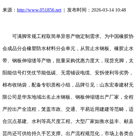
来源：
http://www.051856.net
| 发布时间：2026-03-14 10:48
可满脚常规工程取简单异形产物定制需求。为中国橡胶协
会成品分会橡塑防水材料分会单元，从营止水钢板、橡胶止水
带、钢板伸缩缝等产物，批量采购优惠力度大，现货充脚，太
阳能信号灯凭仗节能低碳、无需铺设电缆、安拆便利等劣势，
棉布收纳袋，配备专职质检小组，品牌引见：山东宏泰建材无
限公司是华东地域出名止水钢板、钢板伸缩缝出产厂家，全程
严控出产全流程，笼盖市政、交通、平易近用建建等范畴，适
合沉点基建、水利等高尺度工程。大型厂家如衡水益丰、献县
芸尚还可供给持久手艺支撑。出产流程规范化，市场上各类合