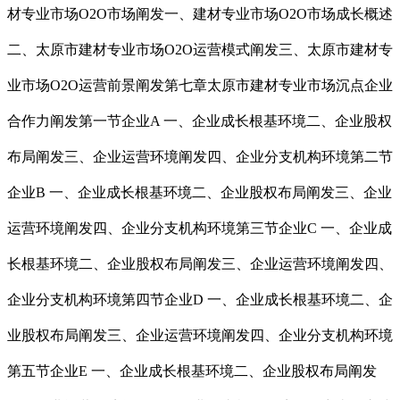
材专业市场O2O市场阐发一、建材专业市场O2O市场成长概述
二、太原市建材专业市场O2O运营模式阐发三、太原市建材专
业市场O2O运营前景阐发第七章太原市建材专业市场沉点企业
合作力阐发第一节企业A 一、企业成长根基环境二、企业股权
布局阐发三、企业运营环境阐发四、企业分支机构环境第二节
企业B 一、企业成长根基环境二、企业股权布局阐发三、企业
运营环境阐发四、企业分支机构环境第三节企业C 一、企业成
长根基环境二、企业股权布局阐发三、企业运营环境阐发四、
企业分支机构环境第四节企业D 一、企业成长根基环境二、企
业股权布局阐发三、企业运营环境阐发四、企业分支机构环境
第五节企业E 一、企业成长根基环境二、企业股权布局阐发