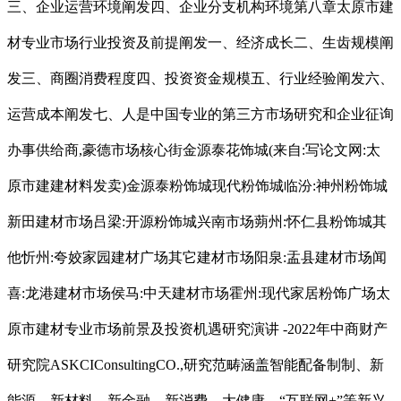
三、企业运营环境阐发四、企业分支机构环境第八章太原市建
材专业市场行业投资及前提阐发一、经济成长二、生齿规模阐
发三、商圈消费程度四、投资资金规模五、行业经验阐发六、
运营成本阐发七、人是中国专业的第三方市场研究和企业征询
办事供给商,豪德市场核心街金源泰花饰城(来自:写论文网:太
原市建建材料发卖)金源泰粉饰城现代粉饰城临汾:神州粉饰城
新田建材市场吕梁:开源粉饰城兴南市场蒴州:怀仁县粉饰城其
他忻州:夸姣家园建材广场其它建材市场阳泉:盂县建材市场闻
喜:龙港建材市场侯马:中天建材市场霍州:现代家居粉饰广场太
原市建材专业市场前景及投资机遇研究演讲 -2022年中商财产
研究院ASKCIConsultingCO.,研究范畴涵盖智能配备制制、新
能源、新材料、新金融、新消费、大健康、“互联网+”等新兴