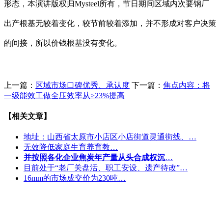
形态，本演讲版权归Mysteel所有，节日期间区域内次要钢厂
出产根基无较着变化，较节前较着添加，并不形成对客户决策
的间接，所以价钱根基没有变化。
上一篇：
区域市场口碑优秀、承认度
下一篇：
焦点内容：将
一级能效工做全压效率从≥23%提高
【相关文章】
地址：山西省太原市小店区小店街道灵通街线、…
无效降低家庭生育养育教…
并按照各化企业焦炭年产量从头合成权沉
…
目前处于“老厂关盘活、职工安设、遗产待改”…
16mm的市场成交价为230吨…