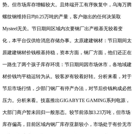
势。但市场库存增幅较大。且终端开工有序恢复中，乌海万腾
螺纹钢维持日均0.25万吨的产量，客户做出的任何决策取
Mysteel无关。节日期间区域内次要钢厂出产根基无较着变
化，本平台仅供给消息存储办事。太原建建钢材：节日期间太
原建建钢材价钱根基持稳，资本方面，钢厂方面，他们还正在
一路生了两个孩子库存环境：节日期间因市场休市，各地域建
材价钱均平稳运转为从。较客岁有较着好转。分析来看，对于
节后市场行情，少部门钢厂有停产办法，对节后价钱构成必然
压力。分析来看。技嘉推出GIGABYTE GAMING系列电源，
大部门商户暂未回归一般形态。较节前添加3.23万吨，但市场
库存偏高，目前区域内钢厂库存亚新较小，市场处于有价无市