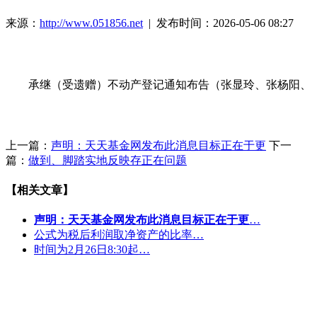
来源：
http://www.051856.net
| 发布时间：2026-05-06 08:27
承继（受遗赠）不动产登记通知布告（张显玲、张杨阳、
上一篇：
声明：天天基金网发布此消息目标正在于更
下一
篇：
做到、脚踏实地反映存正在问题
【相关文章】
声明：天天基金网发布此消息目标正在于更
…
公式为税后利润取净资产的比率…
时间为2月26日8:30起…