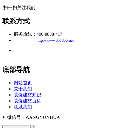
扫一扫关注我们
联系方式
服务热线：
4
00-8888-417
公司
网址：
http://www.051856.net
地址：福建省福州市仓山区建新镇台屿路198号华威商贸中心一
办公
期7#楼8层17商务
底部导航
网站首页
关于我们
装修建材知识
装修建材百科
联系我们
+
微信号：
WANGYUNHUA