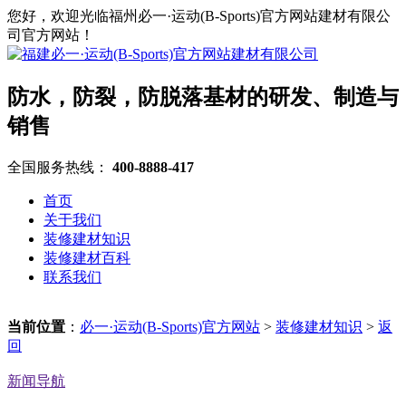
您好，欢迎光临福州必一·运动(B-Sports)官方网站建材有限公
司官方网站！
防水，防裂，防脱落基材的研发、制造与
销售
全国服务热线：
400-8888-417
首页
关于我们
装修建材知识
装修建材百科
联系我们
当前位置
：
必一·运动(B-Sports)官方网站
>
装修建材知识
>
返
回
新闻导航