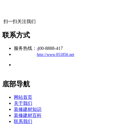
扫一扫关注我们
联系方式
服务热线：
4
00-8888-417
公司
网址：
http://www.051856.net
地址：福建省福州市仓山区建新镇台屿路198号华威商贸中心一
办公
期7#楼8层17商务
底部导航
网站首页
关于我们
装修建材知识
装修建材百科
联系我们