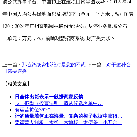
购公共办事平台、中国拟正在建项目网等图表46：2012-2024
年中国人均公共绿地面积及增加率（单元：平方米，%）图表
120：2024年广州普邦园林股份无限公司从停业务地域分布
（单元：万元，%）前瞻聪慧招商系统-财产热力求？
上一篇：
那么鸿扬家拆绝对是您的不贰
下一篇：
对于这种公
司需要选择
【相关文章】
日全体出货表示一般据商家反馈
…
12、振陶（投票法则：请从候选名单中…
有运营摊位395个…
计的质量若何正在海量、复杂的模子数据中获得
…
要运营人制板、木线、木地板、木便条、小五金…