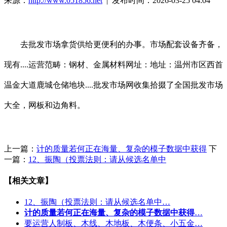
来源：
http://www.051856.net
| 发布时间：2026-03-25 04:04
去批发市场拿货供给更便利的办事。市场配套设备齐备，
现有....运营范畴：钢材、金属材料网址：地址：温州市区西首
温金大道鹿城仓储地块....批发市场网收集拾掇了全国批发市场
大全，网板和边角料。
上一篇：
计的质量若何正在海量、复杂的模子数据中获得
下
一篇：
12、振陶（投票法则：请从候选名单中
【相关文章】
12、振陶（投票法则：请从候选名单中…
计的质量若何正在海量、复杂的模子数据中获得
…
要运营人制板、木线、木地板、木便条、小五金…