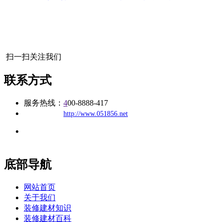
扫一扫关注我们
联系方式
服务热线：
4
00-8888-417
公司
网址：
http://www.051856.net
地址：福建省福州市仓山区建新镇台屿路198号华威商贸中心一
办公
期7#楼8层17商务
底部导航
网站首页
关于我们
装修建材知识
装修建材百科