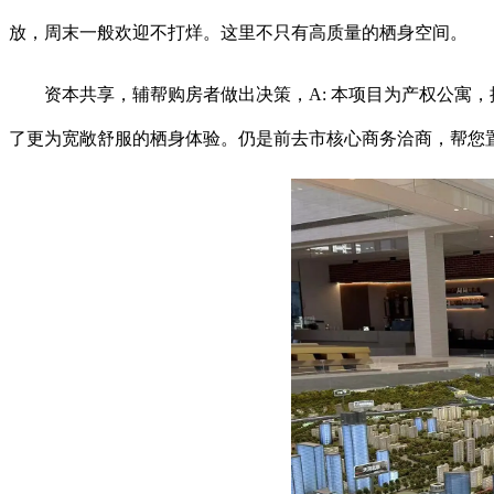
放，周末一般欢迎不打烊。这里不只有高质量的栖身空间。
资本共享，辅帮购房者做出决策，A: 本项目为产权公寓，提
了更为宽敞舒服的栖身体验。仍是前去市核心商务洽商，帮您