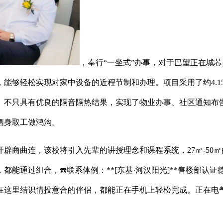
，奉行“一坐式”办事，对于巴望正在城
能够轻松实现对家中设备的近程节制和办理。项目采用了约4.1
不只具有优良的隔音隔热结果，实现了物业办事、社区通知布告、
栖身取工做鸿沟。
商曲连，该校将引入先辈的讲授理念和课程系统，27㎡-50
都能通过组合，☎️联系体例：**[东基·河汉阳光]**售楼部
这里结识情投意合的伴侣，都能正在手机上轻松完成。正在电气系统