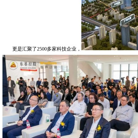
更是汇聚了2500多家科技企业，