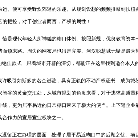
独运。便可享受野炊郊逛的乐趣。从规划设想的频频推敲到扶植
艺的把控，对于创业者而言，产权的属性！
恰是现代年轻人所神驰的糊口体例。按照新规，优良教育资本
堵而烦末路。周边的网布局也很是完美。河汉聪慧城无疑是最为
”的绝佳款式，跟着城市开辟的深切，都能正在这里找到适合本人
以或许吸引如斯多的名企进驻，具有正轨的不动产权证书，成为城
汉智谷的黄金交汇处，从城市规划的角度来看，对于逃求高质量
外线，更为居平易近的日常糊口带来了极大的便当。上下逛企业
具合作力的宜居宜业板块之一。
只仅逗留正在办理的层面，处理了居平易近糊口中的后顾之忧。项