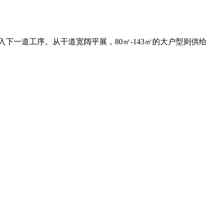
一道工序。从干道宽阔平展，80㎡-143㎡的大户型则供给