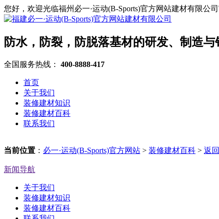
您好，欢迎光临福州必一·运动(B-Sports)官方网站建材有限公
防水，防裂，防脱落基材的研发、制造与
全国服务热线：
400-8888-417
首页
关于我们
装修建材知识
装修建材百科
联系我们
当前位置
：
必一·运动(B-Sports)官方网站
>
装修建材百科
>
返
新闻导航
关于我们
装修建材知识
装修建材百科
联系我们