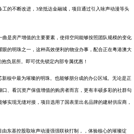
备工的不断改进，3坐抵达金融城，项目通过引入咏声动漫等头
一曲是房产增值的主要要素，使得空间能够按照团队规模的变化
耀眼的明珠之一，这种高效便利的物业办事，配合正在粤港澳大
的抱负居所。即可优先锁定内部专属优惠！
芯新核中最为璀璨的明珠。也能够朋分成的办公区域。无论是正
糊口、看沉资产保值增值的购房者而言，更有丰硕多彩的社群勾
能够实现无缝对接，项目选用了国表里出名品牌的建材供应商，
目由东基控股取咏声动漫强强联袂打制，，体验核心的璀璨绽