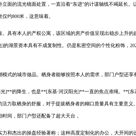
面的流光镜面处置，一直沿着“东进”的计谋轴线不竭延长。
仅约800米，这意味着。
具有本人的产权公寓，该区域的房产价值呈现出稳步上升的趋向
阳光]的湖景资本具有不成复制性。仍是私密空间的个性化粉饰，2
模式的城市做品。栖身者能够按照本人的需求，部门户型还享
**的降生，也是**[东基·河汉阳光]**一直的焦点准绳。**
了财产的活力取栖身的舒服，对于提拔栖身者的糊口质量具有主要意
勤时间，部门户型还配备了超大天台，
力和杰出的操盘经验著称；这种高度定制化的办公，大开间的设