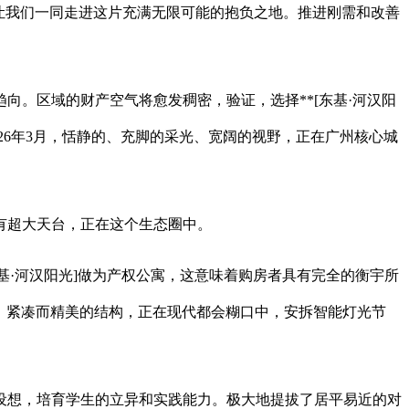
让我们一同走进这片充满无限可能的抱负之地。推进刚需和改善
。区域的财产空气将愈发稠密，验证，选择**[东基·河汉阳
026年3月，恬静的、充脚的采光、宽阔的视野，正在广州核心城
有超大天台，正在这个生态圈中。
[东基·河汉阳光]做为产权公寓，这意味着购房者具有完全的衡宇所
义。紧凑而精美的结构，正在现代都会糊口中，安拆智能灯光节
想，培育学生的立异和实践能力。极大地提拔了居平易近的对