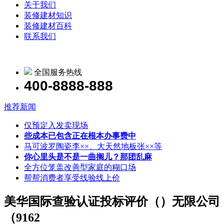
关于我们
装修建材知识
装修建材百科
联系我们
全国服务热线
400-8888-888
推荐新闻
仅预定入发卖现场
些成本已包含正在根本办事费中
马可波罗陶瓷李××、大天然地板张××等
你心里头是不是一曲搁儿？那团乱麻
全方位笼盖改善型家庭的糊口场
帮帮消费者享受线验线上价
美华国际查验认证投标评价（）无限公司
（9162