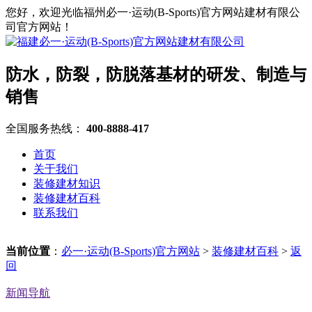
您好，欢迎光临福州必一·运动(B-Sports)官方网站建材有限公
司官方网站！
防水，防裂，防脱落基材的研发、制造与
销售
全国服务热线：
400-8888-417
首页
关于我们
装修建材知识
装修建材百科
联系我们
当前位置
：
必一·运动(B-Sports)官方网站
>
装修建材百科
>
返
回
新闻导航