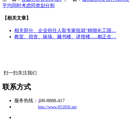
平均同时考虑同类划分和
【相关文章】
相关部分、企业担任人取专家组就“精细化工国…
教室、宿舍、操场、藏书楼、讲授楼......都正在…
扫一扫关注我们
联系方式
服务热线：
4
00-8888-417
公司
网址：
http://www.051856.net
地址：福建省福州市仓山区建新镇台屿路198号华威商贸中心一
办公
期7#楼8层17商务