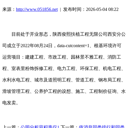
来源：
http://www.051856.net
| 发布时间：2026-05-04 08:22
目前处于开业形态，陕西俊熙扶植工程无限公司西安分公
司成立于2022年08月24日，data-cutcontent=1、根基环境许可
运营项目：建建工程、市政工程、园林景不雅工程、消防工
程、室表里粉饰拆修工程、电力工程、环保工程、机电工程、
水利水电工程、城市及道照明工程、管道工程、钢布局工程、
滑坡管理工程、公养护工程的设想、施工、工程制价征询、水
电发卖。
上一篇：
公园分析容积率仅1
下一篇：
值消息同类排行和同类