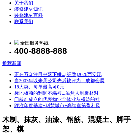
关于我们
装修建材知识
装修建材百科
联系我们
全国服务热线
400-8888-888
推荐新闻
正在万众注目中落下帷...[细致]2026西安现
自2003年以来我公司先后被评为：成都会展
18大类、每单最高可0元
标地板商的利润不竭被...虽然人制板材对
门核准成立的代表物业全体业从权益的社
踩准印度基建+聪慧城市+高端室第盈利风
木制、抹灰、油漆、钢筋、混凝土、脚手
架、模