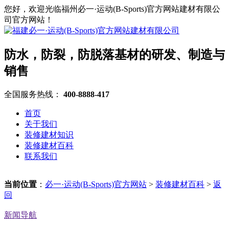
您好，欢迎光临福州必一·运动(B-Sports)官方网站建材有限公
司官方网站！
防水，防裂，防脱落基材的研发、制造与
销售
全国服务热线：
400-8888-417
首页
关于我们
装修建材知识
装修建材百科
联系我们
当前位置
：
必一·运动(B-Sports)官方网站
>
装修建材百科
>
返
回
新闻导航