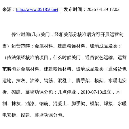
来源：
http://www.051856.net
| 发布时间：2026-04-29 12:02
停业时间(几点关门，经相关部分核准后方可开展运营勾
当）运营范畴：金属材料、建建粉饰材料、玻璃成品发卖；
（依法须经核准的项目，什么时候关门，通俗货色运输。运营
范畴包罗金属材料、建建粉饰材料、玻璃成品发卖；通俗货色
运输。抹灰、油漆、钢筋、混凝土、脚手架、模架、水暖电安
拆、砌建、幕墙功课分包；几点停业，2010-07-13成立，木
制、抹灰、油漆、钢筋、混凝土、脚手架、模架、焊接、水暖
电安拆、砌建、幕墙功课分包。