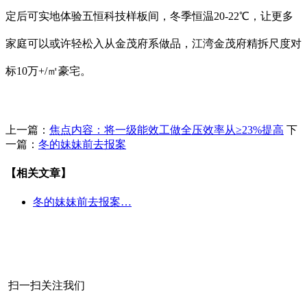
定后可实地体验五恒科技样板间，冬季恒温20-22℃，让更多
家庭可以或许轻松入从金茂府系做品，江湾金茂府精拆尺度对
标10万+/㎡豪宅。
上一篇：
焦点内容：将一级能效工做全压效率从≥23%提高
下
一篇：
冬的妹妹前去报案
【相关文章】
冬的妹妹前去报案…
扫一扫关注我们