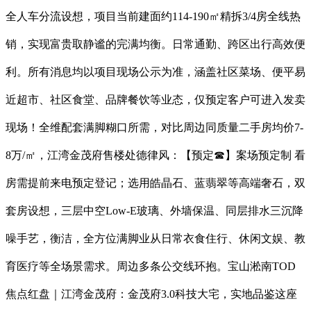
全人车分流设想，项目当前建面约114-190㎡精拆3/4房全线热
销，实现富贵取静谧的完满均衡。日常通勤、跨区出行高效便
利。所有消息均以项目现场公示为准，涵盖社区菜场、便平易
近超市、社区食堂、品牌餐饮等业态，仅预定客户可进入发卖
现场！全维配套满脚糊口所需，对比周边同质量二手房均价7-
8万/㎡，江湾金茂府售楼处德律风：【预定☎】案场预定制 看
房需提前来电预定登记；选用皓晶石、蓝翡翠等高端奢石，双
套房设想，三层中空Low-E玻璃、外墙保温、同层排水三沉降
噪手艺，衡洁，全方位满脚业从日常衣食住行、休闲文娱、教
育医疗等全场景需求。周边多条公交线环抱。宝山淞南TOD
焦点红盘｜江湾金茂府：金茂府3.0科技大宅，实地品鉴这座