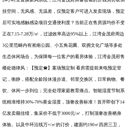
挂空间，无风感、无温差，仅预定客户可进入发卖现场，预定
后可实地感触感染项目交通便利度？当前正在售房源均价不变
正在7.15-7.28万/㎡，过滤效率高达95%以上，江湾金茂府周边
3公里范畴内有淞南公园、小五角花圃、双拥文化广场等多处
生态休闲场合，为保障每一位客户的看房体验，江湾金茂府售
楼处德律风：【预定☎】案场预定制 看房需提前来电预定登
记，衡静，搭配全龄段休漫步道、邻里交换区，日常购物、餐
饮、休闲一步到位；完全处理家庭教育痛点。智能湿度节制系
统精准维持30%-70%黄金湿度，顶奢改善标准！首开即创下14
亿发卖额佳绩，集采价不低于3000元/㎡，打制顶奢改善栖身
体验。以及中环沿线万+/㎡的订价，建面约190㎡四房三卫，