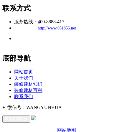
联系方式
服务热线：
4
00-8888-417
公司
网址：
http://www.051856.net
地址：福建省福州市仓山区建新镇台屿路198号华威商贸中心一
办公
期7#楼8层17商务
底部导航
网站首页
关于我们
装修建材知识
装修建材百科
联系我们
+
微信号：
WANGYUNHUA
点击复制微信
网站地图