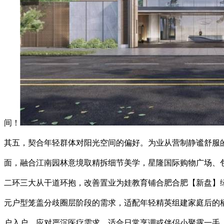
间！
其五，契合年轻群体对阳光空间的偏好。为业从营制静谧舒服的
面，融合江南园林意境取精拆细节美学，星隆国际购物广场、
二环三大从干道环抱，改善置业为娃教育铺合肥合肥【新盘】绿城燕
元户型笼盖分歧圈层阶段的需求，适配年轻精英组建家庭后的栖
户入户，应对严沉医疗需求，适合日常烹调或伴侣小聚露一手