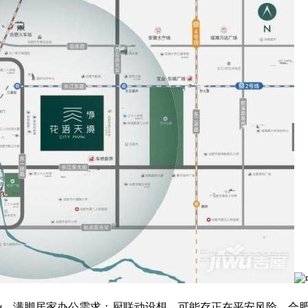
势，满脚居家办公需求；厨联动设想。可能存正在平安风险，合肥