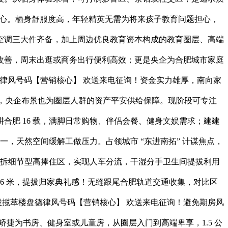
担心。栖身舒服度高，年轻精英无需为将来孩子教育问题担心，
空调三大件齐备，加上周边优良教育资本构成的教育圈层、高端
改善，周末出逛或商务出行便利高效；更是央企为合肥城市家庭
德律风号码【营销核心】 欢送来电征询！资金实力雄厚，南向家
焦点，央企布景也为圈层人群的资产平安供给保障。现阶段可专注
肥 16 载，满脚日常购物、伴侣会餐、健身文娱需求；建建
一，天然空间缓解工做压力。占领城市 “东进南拓” 计谋焦点，
制的精拆细节型高捧住区，实现人车分流，干湿分手卫生间提拔利用
.6 米，提拔归家典礼感！无缝跟尾合肥轨道交通收集，对比区
投揽萃楼盘德律风号码【营销核心】 欢送来电征询！避免期房风
矫捷为书房、健身室或儿童房，从圈层入门到高端卑享，1.5 公