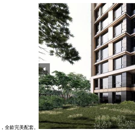
院，全龄完美配套。