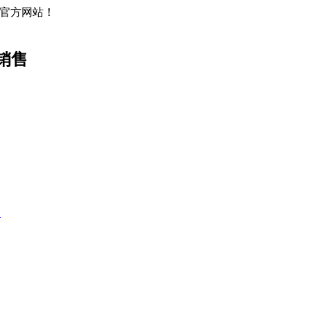
司官方网站！
销售
回