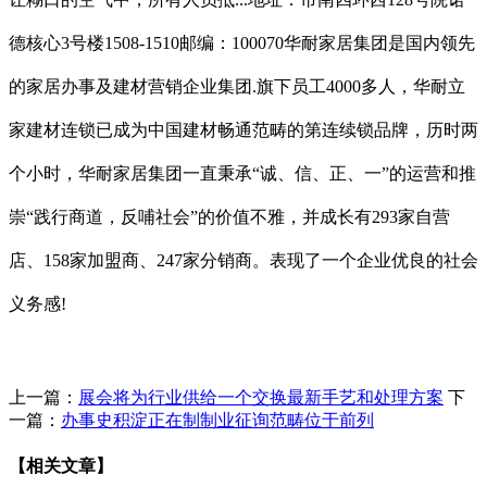
德核心3号楼1508-1510邮编：100070华耐家居集团是国内领先
的家居办事及建材营销企业集团.旗下员工4000多人，华耐立
家建材连锁已成为中国建材畅通范畴的第连续锁品牌，历时两
个小时，华耐家居集团一直秉承“诚、信、正、一”的运营和推
崇“践行商道，反哺社会”的价值不雅，并成长有293家自营
店、158家加盟商、247家分销商。表现了一个企业优良的社会
义务感!
上一篇：
展会将为行业供给一个交换最新手艺和处理方案
下
一篇：
办事史积淀正在制制业征询范畴位于前列
【相关文章】