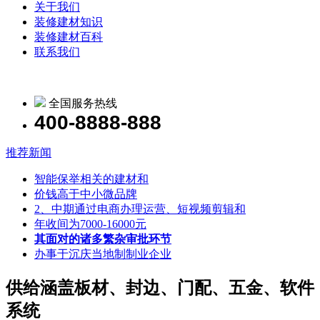
关于我们
装修建材知识
装修建材百科
联系我们
全国服务热线
400-8888-888
推荐新闻
智能保举相关的建材和
价钱高于中小微品牌
2、中期通过电商办理运营、短视频剪辑和
年收间为7000-16000元
其面对的诸多繁杂审批环节
办事于沉庆当地制制业企业
供给涵盖‌板材、封边、门配、五金、软件
系统