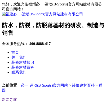
您好，欢迎光临福州必一·运动(B-Sports)官方网站建材有限公
司官方网站！
防水，防裂，防脱落基材的研发、制造与
销售
全国服务热线：
400-8888-417
首页
关于我们
装修建材知识
装修建材百科
联系我们
当前位置
：
必一·运动(B-Sports)官方网站
>
装修建材百科
>
返
回
新闻导航