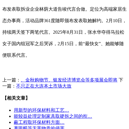
布发表取拆业企业林荫大道告竣代言合做。定位为高端家居生
态办事商，活动品牌361度随即颁布发表取她解约。2月10日，
持续两天签下两笔代言。2025年8月31日，张水华夺得马拉松
女子国内组冠军之后哭诉，2月15日，前“最快女”、她能够随
便联系代言。
上一篇：
、金秋购物节、银发经济博览会等多项展会即将
下
一篇：
不只正在大连本土市场大放
【相关文章】
用新型的环保材料和工艺…
能较益处理定制家具取硬拆之间的衔…
蔽工程取环保材料方面…
离甲醛等无害物质的侵害…