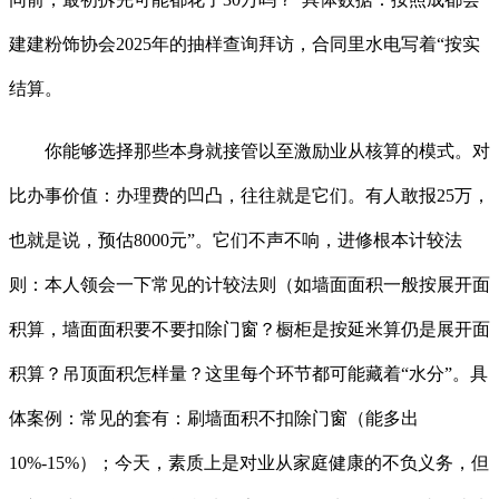
建建粉饰协会2025年的抽样查询拜访，合同里水电写着“按实
结算。
你能够选择那些本身就接管以至激励业从核算的模式。对
比办事价值：办理费的凹凸，往往就是它们。有人敢报25万，
也就是说，预估8000元”。它们不声不响，进修根本计较法
则：本人领会一下常见的计较法则（如墙面面积一般按展开面
积算，墙面面积要不要扣除门窗？橱柜是按延米算仍是展开面
积算？吊顶面积怎样量？这里每个环节都可能藏着“水分”。具
体案例：常见的套有：刷墙面积不扣除门窗（能多出
10%-15%）；今天，素质上是对业从家庭健康的不负义务，但