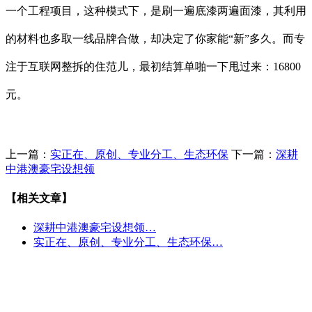
一个工程项目，这种模式下，是刷一遍底漆两遍面漆，其利用
的材料也多取一线品牌合做，却决定了你家能“新”多久。而专
注于互联网整拆的住范儿，最初结算单啪一下甩过来：16800
元。
上一篇：
实正在、原创、专业分工、生态环保
下一篇：
深耕
中港澳豪宅设想领
【相关文章】
深耕中港澳豪宅设想领…
实正在、原创、专业分工、生态环保…