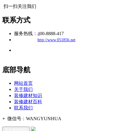
扫一扫关注我们
联系方式
服务热线：
4
00-8888-417
公司
网址：
http://www.051856.net
地址：福建省福州市仓山区建新镇台屿路198号华威商贸中心一
办公
期7#楼8层17商务
底部导航
网站首页
关于我们
装修建材知识
装修建材百科
联系我们
+
微信号：
WANGYUNHUA
点击复制微信