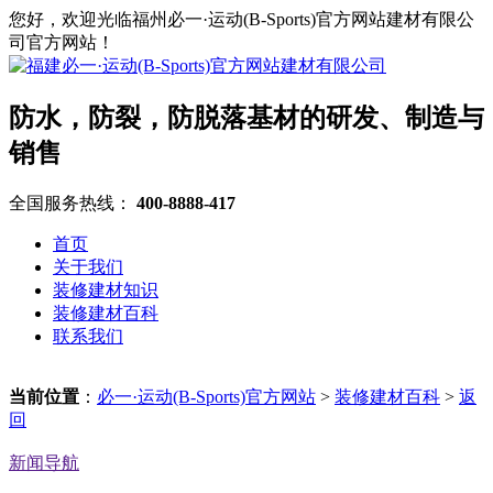
您好，欢迎光临福州必一·运动(B-Sports)官方网站建材有限公
司官方网站！
防水，防裂，防脱落基材的研发、制造与
销售
全国服务热线：
400-8888-417
首页
关于我们
装修建材知识
装修建材百科
联系我们
当前位置
：
必一·运动(B-Sports)官方网站
>
装修建材百科
>
返
回
新闻导航