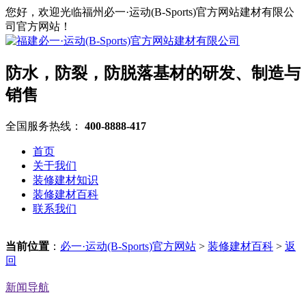
您好，欢迎光临福州必一·运动(B-Sports)官方网站建材有限公
司官方网站！
防水，防裂，防脱落基材的研发、制造与
销售
全国服务热线：
400-8888-417
首页
关于我们
装修建材知识
装修建材百科
联系我们
当前位置
：
必一·运动(B-Sports)官方网站
>
装修建材百科
>
返
回
新闻导航