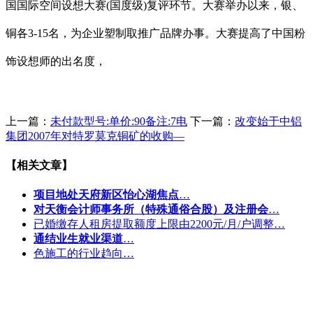
国国际空间设想大赛(国度级)复评环节。大赛举办以来，银、
铜各3-15名，为企业塑制取推广品牌办事。大赛提高了中国粉
饰设想师的出名度，
上一篇：
未付款型号:单价:90备注:7电
下一篇：
改变始于中铝
集团2007年对特罗莫克铜矿的收购—
【相关文章】
项目地处天府新区怡心湖焦点
…
对天衡会计师事务所（特殊通俗合股）及注册会
…
已婚缴存人租房提取额度上限由2200元/月/户调整…
通结业生就业渠道
…
色施工的行业趋向…