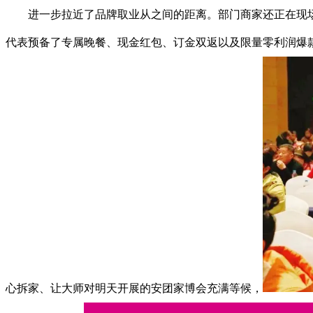
进一步拉近了品牌取业从之间的距离。部门商家还正在现场推出
代表预备了专属晚餐、现金红包、订金双返以及限量零利润爆款
心拆家、让大师对明天开展的安团家博会充满等候，