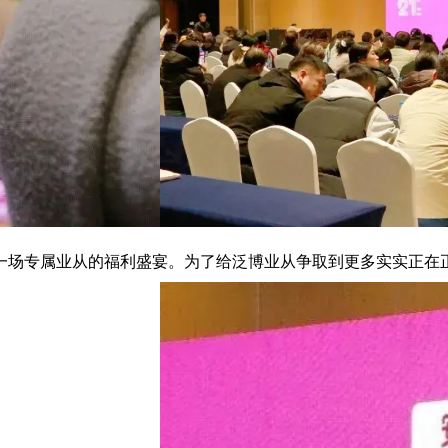
一场专属业从的福利盛宴。为了给泛博业从争取到更多实实正在