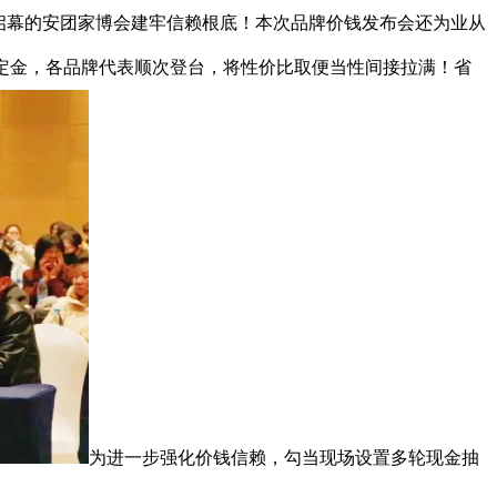
将启幕的安团家博会建牢信赖根底！本次品牌价钱发布会还为业从
额定金，各品牌代表顺次登台，将性价比取便当性间接拉满！省
为进一步强化价钱信赖，勾当现场设置多轮现金抽