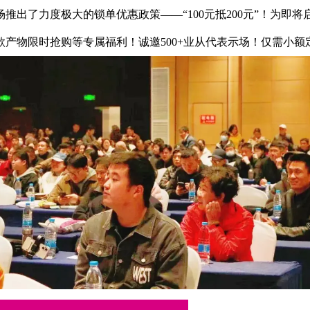
了力度极大的锁单优惠政策——“100元抵200元”！为即
产物限时抢购等专属福利！诚邀500+业从代表示场！仅需小