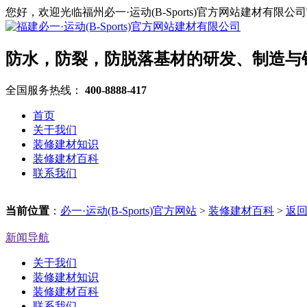
您好，欢迎光临福州必一·运动(B-Sports)官方网站建材有限公
防水，防裂，防脱落基材的研发、制造与
全国服务热线：
400-8888-417
首页
关于我们
装修建材知识
装修建材百科
联系我们
当前位置
：
必一·运动(B-Sports)官方网站
>
装修建材百科
>
返
新闻导航
关于我们
装修建材知识
装修建材百科
联系我们