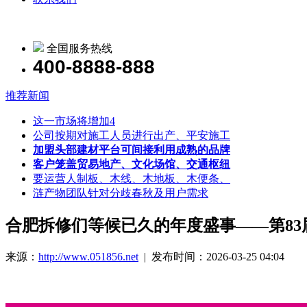
全国服务热线
400-8888-888
推荐新闻
这一市场将增加4
公司按期对施工人员进行出产、平安施工
加盟头部建材平台可间接利用成熟的品牌
客户笼盖贸易地产、文化场馆、交通枢纽
要运营人制板、木线、木地板、木便条、
涟产物团队针对分歧春秋及用户需求
合肥拆修们等候已久的年度盛事——第83
来源：
http://www.051856.net
| 发布时间：2026-03-25 04:04